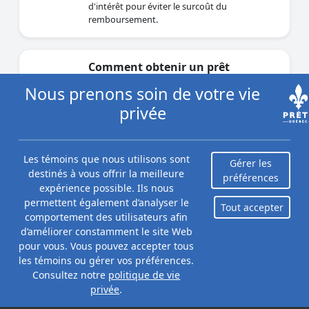
d'intérêt pour éviter le surcoût du
remboursement.
Comment obtenir un prêt
personnel à acceptation garantie
Nous prenons soin de votre vie
?
privée
Par Maude Gauthier
Mise à jour le octobre 23, 2025
Un prêt personnel avec acceptation garantie
Les témoins que nous utilisons sont
qui sont un bon moyen de financer à court
Gérer les
destinés à vous offrir la meilleure
terme vos dépenses quotidiennes.
préférences
expérience possible. Ils nous
permettent également d’analyser le
Tout accepter
comportement des utilisateurs afin
Critères pour être approuvé pour
d’améliorer constamment le site Web
un financement personnel
pour vous. Vous pouvez accepter tous
Par Maidina Kadeer
les témoins ou gérer vos préférences.
Mise à jour le août 20, 2025
Consultez notre
politique de vie
privée
.
Obtenir un prêt personnel facilement au
Québec, même sans cote parfaite. Découvrez