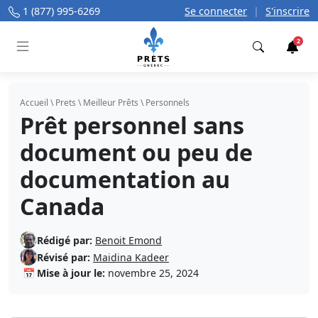
1 (877) 995-6269
Se connecter
|
S'inscrire
2
Trouver
Accueil
\
Prets
\
Meilleur Prêts
\
Personnels
Prêt personnel sans
document ou peu de
documentation au
Canada
Rédigé par:
Benoit Emond
Révisé par:
Maidina Kadeer
📅
Mise à jour le:
novembre 25, 2024