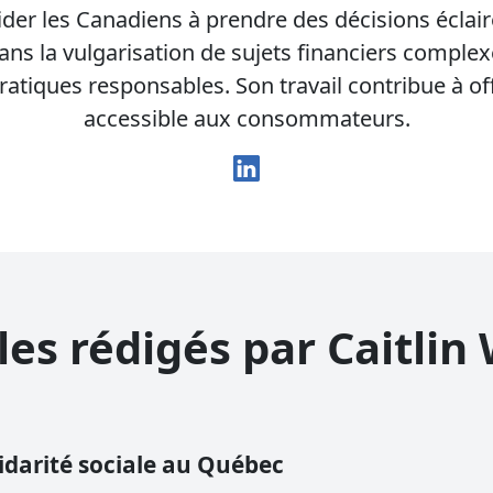
sans vérification bancaire
ansfert d'hypothèque
Combien puis-je payer pour 
mort ?
Annuler une carte nuit-elle à 
’aider les Canadiens à prendre des décisions éclair
voiture?
côté ?
Signification d'une libération
ans la vulgarisation de sujets financiers complex
Vérifier l'historique d'une voi
faillite
Durée de la dette dans un dos
occasion
ratiques responsables. Son travail contribue à of
accessible aux consommateurs.
les rédigés par Caitli
darité sociale au Québec