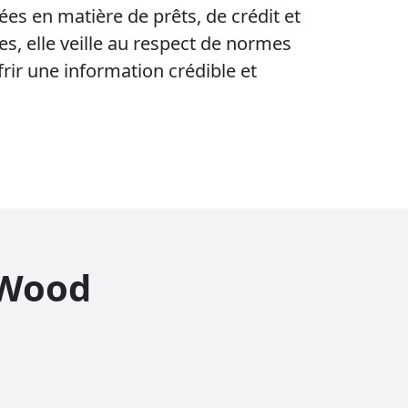
une
votre
ées en matière de prêts, de crédit et
 de
es, elle veille au respect de normes
ture
sier
frir une information crédible et
n Wood