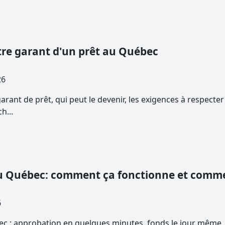
tre garant d'un prêt au Québec
2026
rant de prêt, qui peut le devenir, les exigences à respecter
h...
au Québec: comment ça fonctionne et comme
6
c : approbation en quelques minutes, fonds le jour même, a