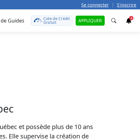
Se connecter
|
S'inscrire
Cote de Crédit
2
 de Guides
APPLIQUER
Gratuit
Trouver
t
teurs
caire
défunt
le
rences?
 prêt
r
t de
otre
tales
ît sur
bec
uto
onds
on
aut ?
ment
Québec et possède plus de 10 ans
e
te de
ant
s. Elle supervise la création de
ma