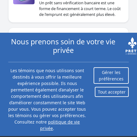
Un prêt sans vérification bancaire est une
forme de financement à court terme. Le coût
de l'emprunt est généralement plus élevé.
Prêt urgent
Nous prenons soin de votre vie
Par Maidina Kadeer
privée
Mise à jour le novembre 22, 2024
Peu importe le type d’urgence et peu importe
le financement dont vous avez besoin, Prêts
Les témoins que nous utilisons sont
Québec peut vous aider.
Gérer les
destinés à vous offrir la meilleure
préférences
expérience possible. Ils nous
permettent également d’analyser le
Tout accepter
Prêt de congé de maternité au
comportement des utilisateurs afin
Québec
d’améliorer constamment le site Web
Par Priya Correia
pour vous. Vous pouvez accepter tous
Mise à jour le août 7, 2026
les témoins ou gérer vos préférences.
Consultez notre
politique de vie
Un prêt pour congé de maternité est parfait
privée
.
de compléter vos revenus. Assurer d'avoir
l'argent nécessaire pour accueillir un bébé