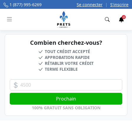
1 (877) 995-6269
Se connecter
|
S'inscrire
2
Trouver
Combien cherchez-vous?
TOUT CRÉDIT ACCEPTÉ
APPROBATION RAPIDE
RÉTABLIR VOTRE CRÉDIT
TERME FLEXIBLE
Montant du prêt souhaité
Prochain
100% GRATUIT SANS OBLIGATION