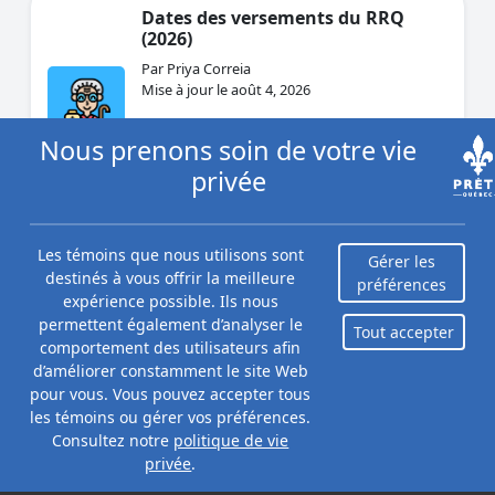
Dates des versements du RRQ
(2026)
Par Priya Correia
Mise à jour le août 4, 2026
Tout sur le RRQ : dates de versement 2026,
Nous prenons soin de votre vie
montant maximal de 1 507,65 $ à 65 ans,
admissibilité, cotisations et étapes pour
privée
demander votre pension de...
Les témoins que nous utilisons sont
Gérer les
Prêts pour mauvais crédit à
destinés à vous offrir la meilleure
préférences
Montréal
expérience possible. Ils nous
Par Caitlin Wood
permettent également d’analyser le
Tout accepter
Mise à jour le juillet 31, 2026
comportement des utilisateurs afin
d’améliorer constamment le site Web
Un mauvais crédit ne vous exclut pas.
pour vous. Vous pouvez accepter tous
Découvrez les prêts pour mauvais crédit à
les témoins ou gérer vos préférences.
Montréal, leurs coûts, les prêteurs et
Consultez notre
politique de vie
comment augmenter vos chances.
privée
.