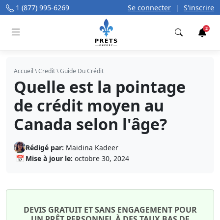
1 (877) 995-6269
Se connecter
|
S'inscrire
2
Trouver
Accueil
\
Credit
\
Guide Du Crédit
Quelle est la pointage
de crédit moyen au
Canada selon l'âge?
Rédigé par:
Maidina Kadeer
📅
Mise à jour le:
octobre 30, 2024
DEVIS GRATUIT ET SANS ENGAGEMENT POUR
UN PRÊT PERSONNEL À DES TAUX BAS DE