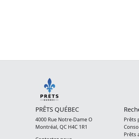
Prêts 
Le tr
PRÊTS QUÉBEC
Reche
4000 Rue Notre-Dame O
Prêts 
Montréal, QC H4C 1R1
Consol
Prêts 