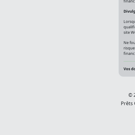
financi
Divul
Lorsqu
qualif
site W
Ne fou
risque
financi
Vos do
© 
Prêts