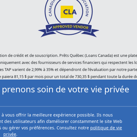
tion de crédit et de souscription. Prêts Québec (Loans Canada) est une plat
niquement avec des fournisseurs de services financiers qui respectent les lo
es TAP varient de 2,99% à 35% et dépendront de l'évaluation par notre parten
aiera 81,15 $ par mois pour un total de 730,35 $ pendant toute la durée d
ent manqué, des frais de fonds insuffisants d'environ 45 $ peuvent être factu
prenons soin de votre vie privée
férentes méthodes de recouvrement seront utilisées pour récupérer votre sol
tiques de recouvrement équitables. Prêts Québec (Loans Canada) n'est pas affi
Le contenu de ce site Web n'est ni révisé ni approuvé par Equifax. Prêts Québ
antit ni ne recommande aucun des produits, services ou contenus de ce site 
à vous offrir la meilleure expérience possible. Ils nous
dit d'Equifax, veuillez visiter le site Web officiel d'Equifax Canada Co. à ht
 des utilisateurs afin d’améliorer constamment le site Web
s ou gérer vos préférences. Consultez notre
politique de vie
privée
.