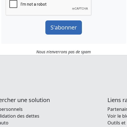
sans vérification bancaire
ansfert d'hypothèque
Combien puis-je payer pour 
mort ?
Annuler une carte nuit-elle à 
voiture?
côté ?
Signification d'une libération
Vérifier l'historique d'une voi
faillite
Durée de la dette dans un dos
occasion
S'abonner
Nous n'enverrons pas de spam
rcher une solution
Liens r
personnels
Partenai
idation des dettes
Voir le b
auto
Outils et