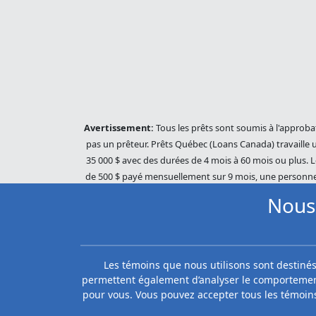
Avertissement:
Tous les prêts sont soumis à l'approba
pas un prêteur. Prêts Québec (Loans Canada) travaille u
35 000 $ avec des durées de 4 mois à 60 mois ou plus. L
de 500 $ payé mensuellement sur 9 mois, une personne p
protection de prêt de notre partenaire. En cas de paiem
Nous 
votre prêt, votre plan de paiement sera résilié et dif
toute l'étendue de la loi. Nos prêteurs utilisent des pra
ses sociétés affiliées (collectivement, « Equifax »). 
risque Equifax, cependant, Equifax n'approuve, ne gar
Les témoins que nous utilisons sont destinés 
risque Equifax et/ou les rapports de cré
permettent également d’analyser le comportement
pour vous. Vous pouvez accepter tous les témoin