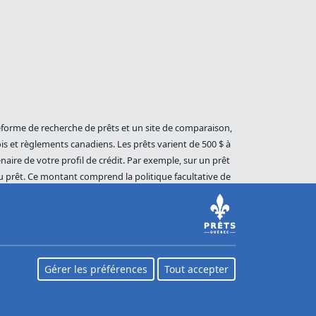
eforme de recherche de prêts et un site de comparaison,
is et règlements canadiens. Les prêts varient de 500 $ à
aire de votre profil de crédit. Par exemple, sur un prêt
u prêt. Ce montant comprend la politique facultative de
rés (selon le prêteur). En cas de défaut de paiement sur
de restant. Les dettes impayées seront poursuivies dans
lié à Equifax Canada Co., sa société mère, ses filiales ou
ec (Loans Canada) est un revendeur autorisé du Score du
Web. Pour plus d'informations sur Equifax, le Score du
Gérer les préférences
Tout accepter
tps://www.consumer.equifax.ca/personnel/.