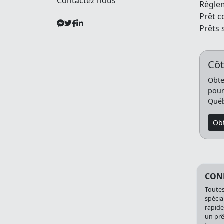
Contactez nous
Règle
Prêt 
Prêts 
Côt
Obte
pour
Québ
Obt
CONF
Toutes
spécia
rapide
un prê