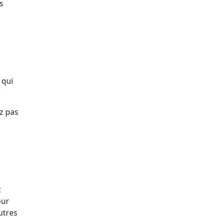
s
 qui
z pas
t
our
utres