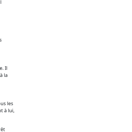
l
s
. Il
à la
us les
 à lui,
rêt