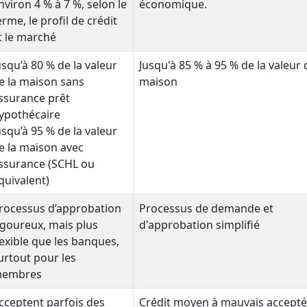
nviron 4 % à 7 %, selon le
économique.
erme, le profil de crédit
t le marché
usqu’à 80 % de la valeur
Jusqu'à 85 % à 95 % de la valeur 
e la maison sans
maison
ssurance prêt
ypothécaire
usqu’à 95 % de la valeur
e la maison avec
ssurance (SCHL ou
quivalent)
rocessus d’approbation
Processus de demande et
igoureux, mais plus
d'approbation simplifié
lexible que les banques,
urtout pour les
embres
cceptent parfois des
Crédit moyen à mauvais accepté