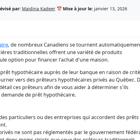
sans vérification bancaire
ansfert d'hypothèque
Combien puis-je payer pour 
mort ?
Annuler une carte nuit-elle à 
voiture?
côté ?
évisé par:
Maidina Kadeer
📅
Mise à jour le:
janvier 13, 2026
Signification d'une libération
Vérifier l'historique d'une voi
faillite
Durée de la dette dans un dos
occasion
aire
, de nombreux Canadiens se tournent automatiquemen
ières traditionnelles offrent une variété de produits
eule option pour financer l'achat d'une maison.
prêt hypothécaire auprès de leur banque en raison de crit
 tourner vers des prêteurs hypothécaires privés au Québec. 
étail ces prêteurs afin de vous aider à déterminer s'ils
e demande de prêt hypothécaire.
des particuliers ou des entreprises qui accordent des prêts
nt.
privés ne sont pas réglementés par le gouvernement fédéra
sont donc moins stricts que ceux des prêteurs traditionnels.