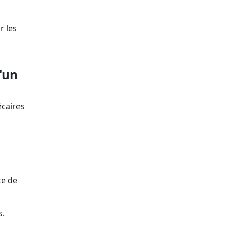
r les
'un
écaires
te de
s.