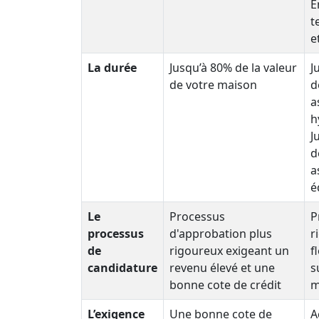
E
t
e
La durée
Jusqu’à 80% de la valeur
J
de votre maison
d
a
h
J
d
a
é
Le
Processus
P
processus
d'approbation plus
r
de
rigoureux exigeant un
f
candidature
revenu élevé et une
s
bonne cote de crédit
m
L’exigence
Une bonne cote de
A