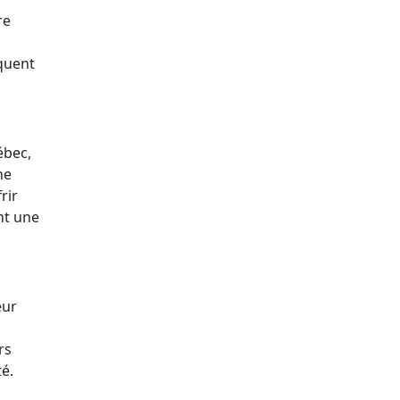
re
iquent
ébec,
ne
rir
nt une
eur
rs
é.