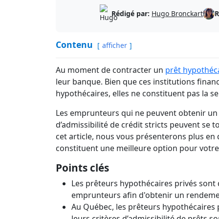
Prêts 
Le tr
Rédigé par:
Hugo Bronckart
R
Contenu
afficher
Au moment de contracter un
prêt hypothéc
leur banque. Bien que ces institutions financ
hypothécaires, elles ne constituent pas la s
Les emprunteurs qui ne peuvent obtenir un 
d’admissibilité de crédit stricts peuvent se
cet article, nous vous présenterons plus en d
constituent une meilleure option pour votr
Points clés
Les prêteurs hypothécaires privés sont 
emprunteurs afin d'obtenir un rendeme
Au Québec, les prêteurs hypothécaires 
leurs critères d’admissibilité de prêts 