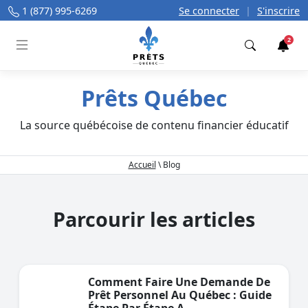
1 (877) 995-6269
Se connecter
|
S'inscrire
2
Trouver
Prêts Québec
La source québécoise de contenu financier éducatif
Accueil
\
Blog
Parcourir les articles
Comment Faire Une Demande De
Prêt Personnel Au Québec : Guide