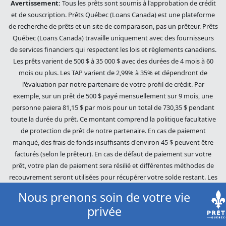
Avertissement:
Tous les prêts sont soumis à l'approbation de crédit
et de souscription. Prêts Québec (Loans Canada) est une plateforme
de recherche de prêts et un site de comparaison, pas un prêteur. Prêts
Québec (Loans Canada) travaille uniquement avec des fournisseurs
de services financiers qui respectent les lois et règlements canadiens.
Les prêts varient de 500 $ à 35 000 $ avec des durées de 4 mois à 60
mois ou plus. Les TAP varient de 2,99% à 35% et dépendront de
l'évaluation par notre partenaire de votre profil de crédit. Par
exemple, sur un prêt de 500 $ payé mensuellement sur 9 mois, une
personne paiera 81,15 $ par mois pour un total de 730,35 $ pendant
toute la durée du prêt. Ce montant comprend la politique facultative
de protection de prêt de notre partenaire. En cas de paiement
manqué, des frais de fonds insuffisants d'environ 45 $ peuvent être
facturés (selon le prêteur). En cas de défaut de paiement sur votre
prêt, votre plan de paiement sera résilié et différentes méthodes de
recouvrement seront utilisées pour récupérer votre solde restant. Les
dettes impayées seront poursuivies dans toute l'étendue de la loi. Nos
Nous prenons soin de votre vie
prêteurs utilisent des pratiques de recouvrement équitables. Prêts
privée
Québec (Loans Canada) n'est pas affilié à Equifax Canada Co., sa
société mère, ses filiales ou ses sociétés affiliées (collectivement,