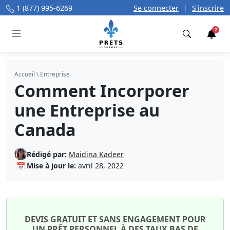
1 (877) 995-6269
Se connecter
|
S'inscrire
2
Trouver
Accueil
\
Entreprise
Comment Incorporer
une Entreprise au
Canada
Rédigé par:
Maidina Kadeer
📅
Mise à jour le:
avril 28, 2022
DEVIS GRATUIT ET SANS ENGAGEMENT POUR
UN PRÊT PERSONNEL À DES TAUX BAS DE