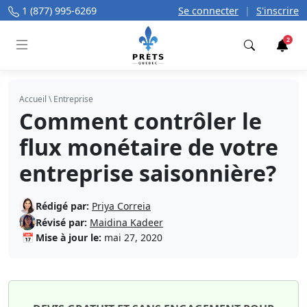
1 (877) 995-6269
Se connecter
|
S'inscrire
2
Trouver
Accueil
\
Entreprise
Comment contrôler le
flux monétaire de votre
entreprise saisonnière?
Rédigé par:
Priya Correia
Révisé par:
Maidina Kadeer
📅
Mise à jour le:
mai 27, 2020