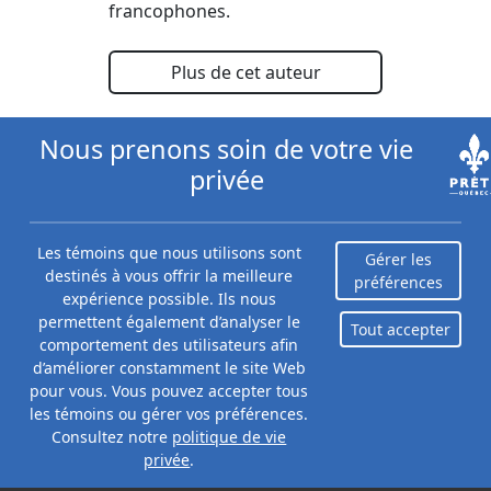
francophones.
Plus de cet auteur
Nous prenons soin de votre vie
privée
Les témoins que nous utilisons sont
Gérer les
Reconnu comme une des
destinés à vous offrir la meilleure
préférences
expérience possible. Ils nous
sociétés à la plus forte
permettent également d’analyser le
Tout accepter
croissance au Canada
comportement des utilisateurs afin
d’améliorer constamment le site Web
pour vous. Vous pouvez accepter tous
les témoins ou gérer vos préférences.
Consultez notre
politique de vie
privée
.