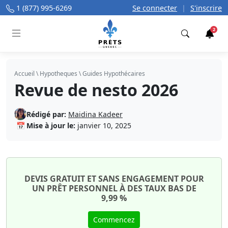
1 (877) 995-6269
Se connecter
|
S'inscrire
2
Trouver
Accueil
\
Hypotheques
\
Guides Hypothécaires
Revue de nesto 2026
Rédigé par:
Maidina Kadeer
📅
Mise à jour le:
janvier 10, 2025
DEVIS GRATUIT ET SANS ENGAGEMENT POUR
UN PRÊT PERSONNEL À DES TAUX BAS DE
9,99 %
Commencez