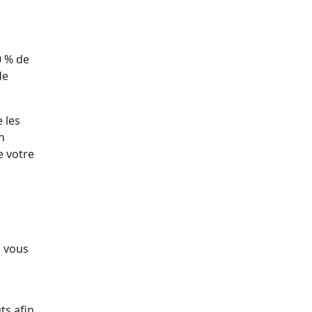
0 % de
de
 les
n
e votre
i vous
ts afin