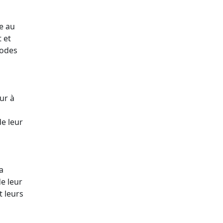
e au
 et
hodes
ur à
e leur
a
e leur
t leurs