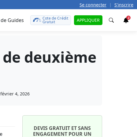
Se connecter
|
S'inscrire
Cote de Crédit
2
 de Guides
APPLIQUER
Gratuit
Trouver
e de deuxième
t
teurs
caire
défunt
le
rences?
 prêt
r
t de
otre
février 4, 2026
tales
ît sur
uto
onds
on
aut ?
ment
e
te de
DEVIS GRATUIT ET SANS
ant
de
ENGAGEMENT POUR UN
ma