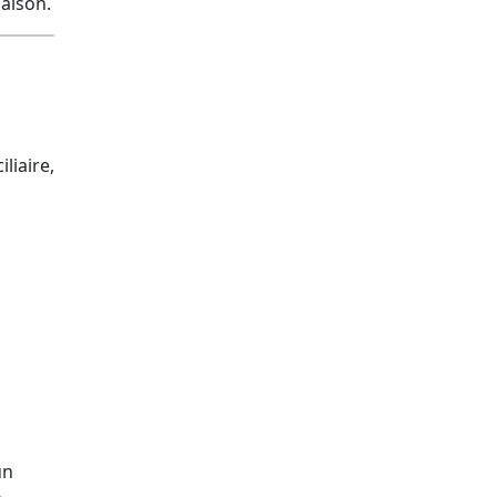
aison.
liaire,
n
un