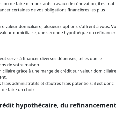
sans vérification bancaire
ansfert d'hypothèque
Combien puis-je payer pour 
mort ?
Annuler une carte nuit-elle à 
s ou de faire d'importants travaux de rénovation, il est nat
voiture?
côté ?
nancer certaines de vos obligations financières les plus
Signification d'une libération
Vérifier l'historique d'une voi
faillite
Durée de la dette dans un dos
occasion
tre valeur domiciliaire, plusieurs options s'offrent à vous. V
valeur domiciliaire, une seconde hypothèque ou refinancer
eut servir à financer diverses dépenses, telles que le
ons de votre maison.
ciliaire grâce à une marge de crédit sur valeur domiciliair
ent.
is administratifs et d’autres frais potentiels; il est donc
 de faire un choix.
rédit hypothécaire, du refinancement