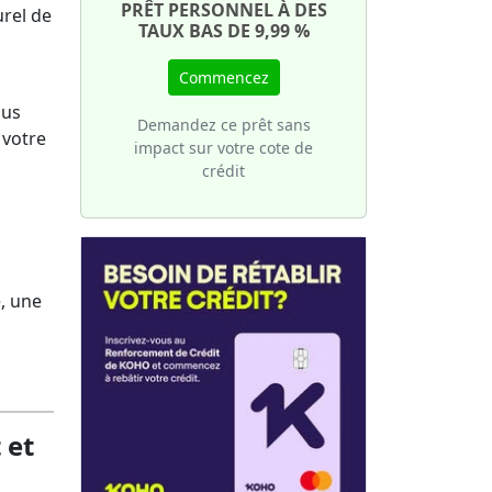
une
PRÊT PERSONNEL À DES
votre
urel de
TAUX BAS DE 9,99 %
 de
ture
sier
Commencez
ous
Demandez ce prêt sans
 votre
impact sur votre cote de
crédit
e, une
 et