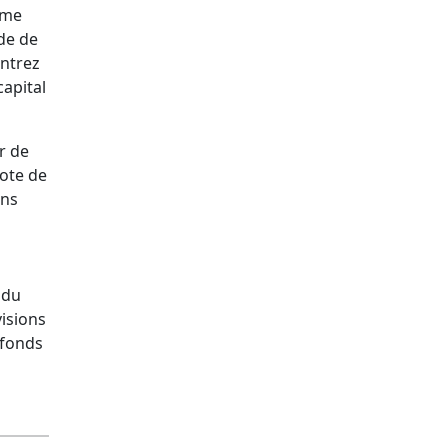
mme
ode de
entrez
apital
r de
cote de
ons
 du
isions
 fonds