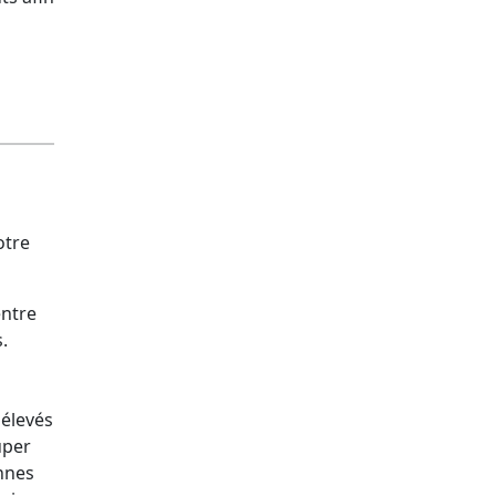
otre
entre
.
 élevés
uper
onnes