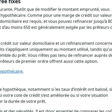
ée fixes
ourante. Plutôt que de modifier le montant emprunté, vous
êt hypothécaire. Comme pour une marge de crédit sur valeur
omiciliaire est requis, et vous pouvez refinancer jusqu’à 8
it d’au moins 650 est généralement exigée par les prêteurs 
crédit sur valeur domiciliaire et un refinancement concerne
rêts s’appliquent uniquement au montant utilisé, tandis qu’u
emble du prêt. Vous n’êtes pas tenu de refinancer auprès d
prêteurs de premier ordre offrent aussi cette option.
hypothécaire
.
re hypothèque, notamment si les taux d’intérêt ont baissé, s
i votre cote de crédit s’est améliorée ou si votre situation
r la durée de votre prêt.
s et des pénalités. Il est donc essentiel de comparer les coû