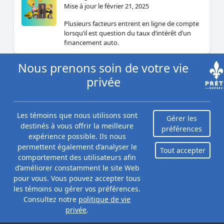
Mise à jour le février 21, 2025
Plusieurs facteurs entrent en ligne de compte
lorsqu’il est question du taux d’intérêt d’un
financement auto.
Nous prenons soin de votre vie
Annuler ou résilier son contrat
privée
d’achat d'un véhicule
Par Maidina Kadeer
Mise à jour le novembre 14, 2024
Les témoins que nous utilisons sont
Gérer les
destinés à vous offrir la meilleure
Si vous venez d'acheter une voiture chez un
préférences
expérience possible. Ils nous
concessionnaire, il y a de fortes chances que
vous ne puissiez pas la reprendre pour un
permettent également d’analyser le
Tout accepter
remboursement.
comportement des utilisateurs afin
d’améliorer constamment le site Web
pour vous. Vous pouvez accepter tous
les témoins ou gérer vos préférences.
Financement d'une maison auto
au Québec : tout ce que vous
Consultez notre
politique de vie
devez savoir
privée
.
Par Priya Correia