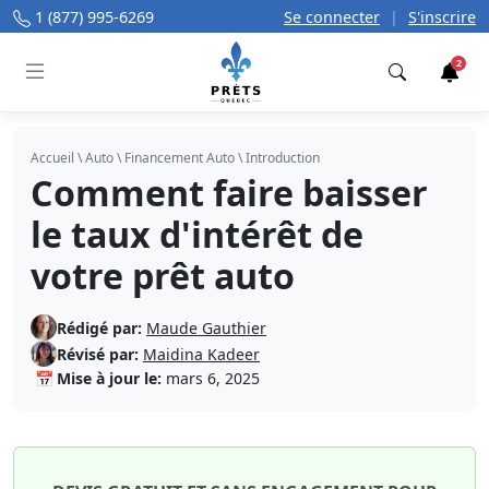
1 (877) 995-6269
Se connecter
|
S'inscrire
2
Trouver
Accueil
\
Auto
\
Financement Auto
\
Introduction
Comment faire baisser
le taux d'intérêt de
votre prêt auto
Rédigé par:
Maude Gauthier
Révisé par:
Maidina Kadeer
📅
Mise à jour le:
mars 6, 2025