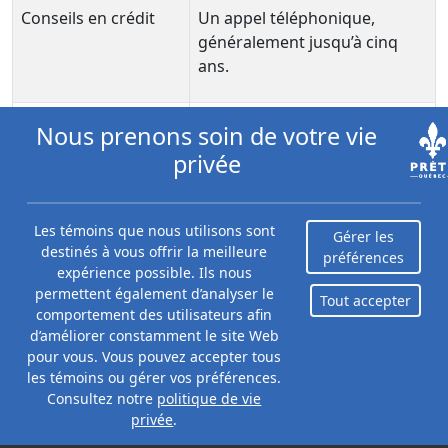
Conseils en crédit
Un appel téléphonique,
généralement jusqu’à cinq
ans.
Prêt de
1 à 5 ans, selon le niveau
Nous prenons soin de votre vie
consolidation de
d’endettement.
privée
dettes
Programme de
Un appel téléphonique,
Les témoins que nous utilisons sont
Gérer les
consolidation de
généralement jusqu’à cinq
destinés à vous offrir la meilleure
préférences
expérience possible. Ils nous
dettes
ans.
permettent également d’analyser le
Tout accepter
comportement des utilisateurs afin
Règlement de la
Selon vos créanciers.
d’améliorer constamment le site Web
dette
pour vous. Vous pouvez accepter tous
les témoins ou gérer vos préférences.
Consultez notre
politique de vie
Proposition de
Maximum de cinq ans.
privée
.
consommateur