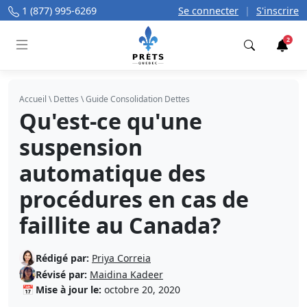
1 (877) 995-6269
Se connecter
|
S'inscrire
2
Trouver
Accueil
\
Dettes
\
Guide Consolidation Dettes
Qu'est-ce qu'une
suspension
automatique des
procédures en cas de
faillite au Canada?
Rédigé par:
Priya Correia
Révisé par:
Maidina Kadeer
📅
Mise à jour le:
octobre 20, 2020