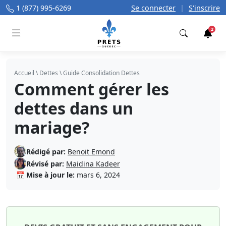
1 (877) 995-6269
Se connecter
|
S'inscrire
2
Trouver
Accueil
\
Dettes
\
Guide Consolidation Dettes
Comment gérer les
dettes dans un
mariage?
Rédigé par:
Benoit Emond
Révisé par:
Maidina Kadeer
📅
Mise à jour le:
mars 6, 2024