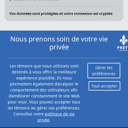
Vos données sont protégées et votre connexion est cryptée.
Nous prenons soin de votre vie
© 2026 Prêts Québec & Loans Canada
Politique de
confidentialité
privée
Prêts Québec, la première plateforme de comparaison
de prêts au pays
Les témoins que nous utilisons sont
Gérer les
FABRIQUÉ AVEC
AU CANADA
destinés à vous offrir la meilleure
préférences
expérience possible. Ils nous
permettent également d’analyser le
Tout accepter
comportement des utilisateurs afin
d’améliorer constamment le site Web
pour vous. Vous pouvez accepter tous
les témoins ou gérer vos préférences.
Consultez notre
politique de vie
privée
.