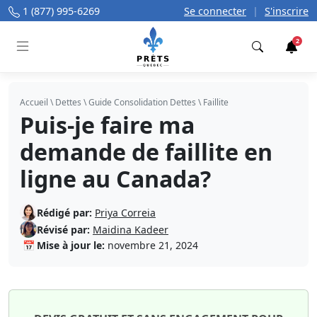
1 (877) 995-6269
Se connecter
|
S'inscrire
2
Trouver
Accueil
\
Dettes
\
Guide Consolidation Dettes
\
Faillite
Puis-je faire ma
demande de faillite en
ligne au Canada?
Rédigé par:
Priya Correia
Révisé par:
Maidina Kadeer
📅
Mise à jour le:
novembre 21, 2024