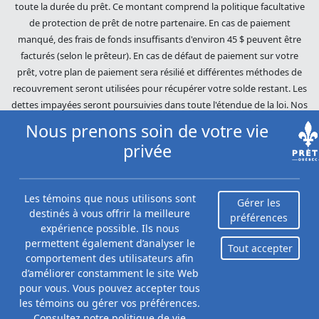
toute la durée du prêt. Ce montant comprend la politique facultative
de protection de prêt de notre partenaire. En cas de paiement
manqué, des frais de fonds insuffisants d'environ 45 $ peuvent être
facturés (selon le prêteur). En cas de défaut de paiement sur votre
prêt, votre plan de paiement sera résilié et différentes méthodes de
recouvrement seront utilisées pour récupérer votre solde restant. Les
dettes impayées seront poursuivies dans toute l'étendue de la loi. Nos
prêteurs utilisent des pratiques de recouvrement équitables. Prêts
Nous prenons soin de votre vie
Québec (Loans Canada) n'est pas affilié à Equifax Canada Co., sa
privée
société mère, ses filiales ou ses sociétés affiliées (collectivement,
« Equifax »). Le contenu de ce site Web n'est ni révisé ni approuvé par
Equifax. Prêts Québec (Loans Canada) est un revendeur autorisé du
Les témoins que nous utilisons sont
Gérer les
Score du risque Equifax, cependant, Equifax n'approuve, ne garantit ni
destinés à vous offrir la meilleure
préférences
ne recommande aucun des produits, services ou contenus de ce site
expérience possible. Ils nous
Web. Pour plus d'informations sur Equifax, le Score du risque Equifax
permettent également d’analyser le
Tout accepter
et/ou les rapports de crédit d'Equifax, veuillez visiter le site Web
comportement des utilisateurs afin
officiel d'Equifax Canada Co. à
d’améliorer constamment le site Web
https://www.consumer.equifax.ca/personnel/.
pour vous. Vous pouvez accepter tous
les témoins ou gérer vos préférences.
Consultez notre
politique de vie