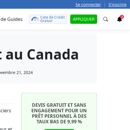
Se connecter
|
S'inscrire
Cote de Crédit
2
 de Guides
APPLIQUER
Gratuit
Trouver
t au Canada
t
teurs
caire
défunt
le
rences?
vembre 21, 2024
 prêt
r
t de
otre
tales
ît sur
uto
onds
DEVIS GRATUIT ET SANS
on
ciers
ENGAGEMENT POUR UN
aut ?
ment
PRÊT PERSONNEL À DES
e
te de
TAUX BAS DE 9,99 %
ant
ma
eur et