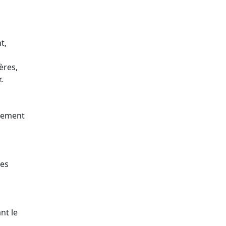
t,
ères,
.
blement
res
nt le