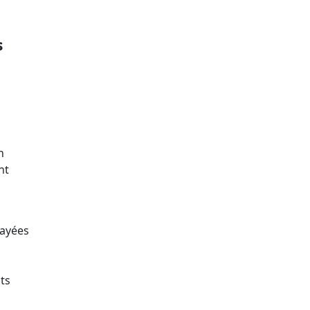
s
z
n
nt
payées
ts