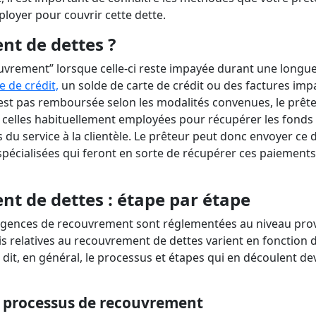
sans vérification bancaire
ansfert d'hypothèque
Combien puis-je payer pour 
mort ?
Annuler une carte nuit-elle à 
mployer pour couvrir cette dette.
voiture?
côté ?
Signification d'une libération
Vérifier l'historique d'une voi
faillite
Durée de la dette dans un dos
nt de dettes ?
occasion
vrement” lorsque celle-ci reste impayée durant une longu
 de crédit,
un solde de carte de crédit ou des factures imp
'est pas remboursée selon les modalités convenues, le prêt
celles habituellement employées pour récupérer les fonds
u service à la clientèle. Le prêteur peut donc envoyer ce 
spécialisées qui feront en sorte de récupérer ces paiements
t de dettes : étape par étape
agences de recouvrement sont réglementées au niveau provi
ois relatives au recouvrement de dettes varient en fonction d
 dit, en général, le processus et étapes qui en découlent de
 processus de recouvrement