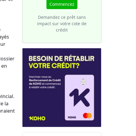
une
votre
Commencez
 de
ture
sier
Demandez ce prêt sans
impact sur votre cote de
e
crédit
ayés
eur
dossier
 en
ncial.
e la
vraient