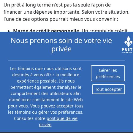
Un prêt à long terme n'est pas la seule façon de
financer une dépense importante. Selon votre situation,
l'une de ces options pourrait mieux vous convenir :
Marge de crédit personnelle.
Un compte de crédit
renouvelable dans lequel vous puisez au besoin.
Nous prenons soin de votre vie
Vous ne payez des intérêts que sur ce que vous
privée
utilisez réellement, et vous pouvez rembourser
puis emprunter de nouveau sans refaire de
demande. Idéale pour des dépenses continues ou
Les témoins que nous utilisons sont
Gérer les
des besoins de trésorerie imprévisibles.
destinés à vous offrir la meilleure
préférences
Marge de crédit hypothécaire (sur valeur
expérience possible. Ils nous
permettent également d’analyser le
domiciliaire).
Si vous êtes propriétaire d'une
Tout accepter
comportement des utilisateurs afin
maison avec de la valeur nette, une marge de crédit
d’améliorer constamment le site Web
hypothécaire offre généralement un taux d'intérêt
pour vous. Vous pouvez accepter tous
beaucoup plus bas qu'un prêt personnel non
les témoins ou gérer vos préférences.
garanti, souvent près du taux préférentiel. Le
Consultez notre
politique de vie
compromis : votre maison garantit le prêt, donc le
privée
.
risque en cas de défaut est plus élevé.