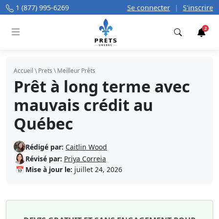
1 (877) 995-6269
Se connecter
|
S'inscrire
2
Trouver
Accueil
\
Prets
\
Meilleur Prêts
Prêt à long terme avec
mauvais crédit au
Québec
Rédigé par:
Caitlin Wood
Révisé par:
Priya Correia
📅
Mise à jour le:
juillet 24, 2026