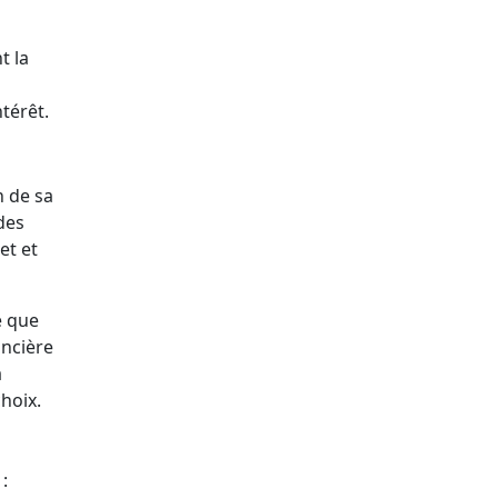
t la
s
térêt.
n de sa
 des
et et
e que
ancière
a
choix.
: