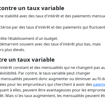
sans vérification bancaire
ansfert d'hypothèque
Combien puis-je payer pour 
mort ?
Annuler une carte nuit-elle à 
voiture?
côté ?
 contre un taux variable
Signification d'une libération
Vérifier l'historique d'une voi
faillite
Durée de la dette dans un dos
occasion
ne stabilité avec des taux d'intérêt et des paiements mensu
térise par des taux d'intérêt et des paiements qui fluctuen
cilite l'établissement d'un budget.
 démarrent souvent avec des taux d'intérêt plus bas, mais
s plus élevés.
re un taux variable
d'intérêt constant et des mensualités qui ne changent pas a
prévisibilité. Par contre, le taux variable peut changer
 mensualités peuvent donc augmenter ou diminuer au fil d
éales pour les emprunteurs qui cherchent à avoir des
paiem
 quant à elles, peuvent être avantageuses pour les emprunt
rêt. Mais si les taux augmentent, les mensualités peuvent êt