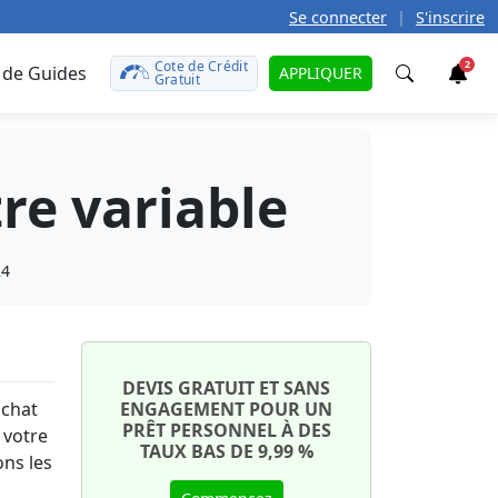
Se connecter
|
S'inscrire
Cote de Crédit
2
 de Guides
APPLIQUER
Gratuit
Trouver
re variable
t
teurs
caire
défunt
le
24
rences?
 prêt
r
t de
otre
tales
ît sur
uto
onds
DEVIS GRATUIT ET SANS
achat
ENGAGEMENT POUR UN
on
PRÊT PERSONNEL À DES
aut ?
ment
 votre
TAUX BAS DE 9,99 %
ons les
e
te de
ant
ma