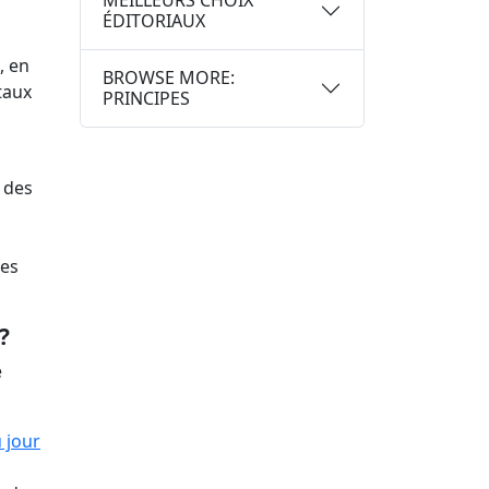
MEILLEURS CHOIX
ÉDITORIAUX
, en
BROWSE MORE:
taux
PRINCIPES
 des
les
?
e
u jour