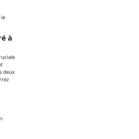
 le
ré à
ruciale
nt
es deux
rrez
un