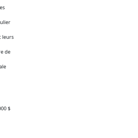
les
ulier
 leurs
re de
ale
000 $