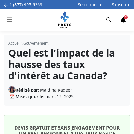
1 (877) 995-6269
Se connecter
|
S'inscrire
2
Trouver
Accueil
\
Gouvernement
Quel est l'impact de la
hausse des taux
d'intérêt au Canada?
Rédigé par:
Maidina Kadeer
📅
Mise à jour le:
mars 12, 2025
DEVIS GRATUIT ET SANS ENGAGEMENT POUR
UN PRÊT PERSONNEL À DES TAUX BAS DE