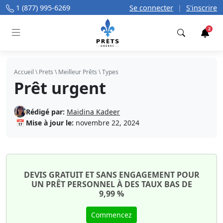
1 (877) 995-6269
Se connecter
|
S'inscrire
2
Trouver
Accueil
\
Prets
\
Meilleur Prêts
\
Types
Prêt urgent
Rédigé par:
Maidina Kadeer
📅
Mise à jour le:
novembre 22, 2024
DEVIS GRATUIT ET SANS ENGAGEMENT POUR
UN PRÊT PERSONNEL À DES TAUX BAS DE
9,99 %
Commencez