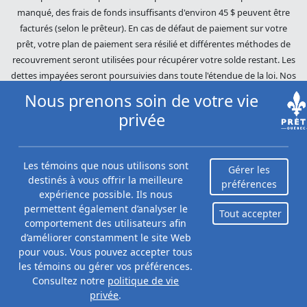
manqué, des frais de fonds insuffisants d'environ 45 $ peuvent être
facturés (selon le prêteur). En cas de défaut de paiement sur votre
prêt, votre plan de paiement sera résilié et différentes méthodes de
recouvrement seront utilisées pour récupérer votre solde restant. Les
dettes impayées seront poursuivies dans toute l'étendue de la loi. Nos
prêteurs utilisent des pratiques de recouvrement équitables. Prêts
Nous prenons soin de votre vie
Québec (Loans Canada) n'est pas affilié à Equifax Canada Co., sa
privée
société mère, ses filiales ou ses sociétés affiliées (collectivement,
« Equifax »). Le contenu de ce site Web n'est ni révisé ni approuvé par
Equifax. Prêts Québec (Loans Canada) est un revendeur autorisé du
Les témoins que nous utilisons sont
Gérer les
Score du risque Equifax, cependant, Equifax n'approuve, ne garantit ni
destinés à vous offrir la meilleure
préférences
ne recommande aucun des produits, services ou contenus de ce site
expérience possible. Ils nous
Web. Pour plus d'informations sur Equifax, le Score du risque Equifax
permettent également d’analyser le
Tout accepter
et/ou les rapports de crédit d'Equifax, veuillez visiter le site Web
comportement des utilisateurs afin
officiel d'Equifax Canada Co. à
d’améliorer constamment le site Web
https://www.consumer.equifax.ca/personnel/.
pour vous. Vous pouvez accepter tous
les témoins ou gérer vos préférences.
Consultez notre
politique de vie
privée
.