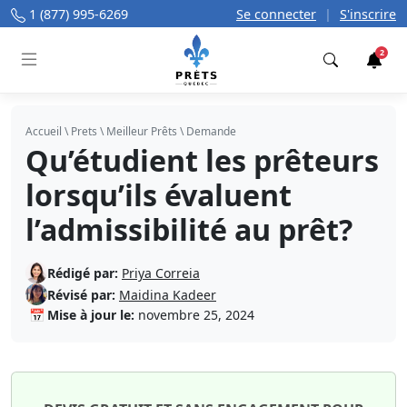
1 (877) 995-6269
Se connecter
|
S'inscrire
2
Trouver
Accueil
\
Prets
\
Meilleur Prêts
\
Demande
Qu’étudient les prêteurs
lorsqu’ils évaluent
l’admissibilité au prêt?
Rédigé par:
Priya Correia
Révisé par:
Maidina Kadeer
📅
Mise à jour le:
novembre 25, 2024