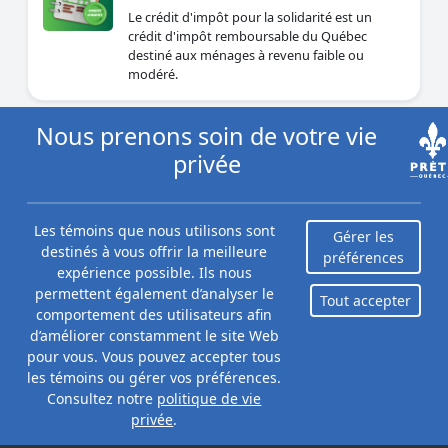
Le crédit d'impôt pour la solidarité est un
crédit d'impôt remboursable du Québec
destiné aux ménages à revenu faible ou
modéré.
Nous prenons soin de votre vie
Prêts sans enquête de crédit au
privée
Québec
Par Caitlin Wood
Mise à jour le juillet 28, 2026
Les témoins que nous utilisons sont
Gérer les
Les prêts sans enquête de crédit peuvent
destinés à vous offrir la meilleure
préférences
aider les citoyens qui ont un mauvais crédit ou
expérience possible. Ils nous
un faible historique de crédit
permettent également d’analyser le
Tout accepter
comportement des utilisateurs afin
d’améliorer constamment le site Web
L'aide sociale au Québec (2026)
pour vous. Vous pouvez accepter tous
les témoins ou gérer vos préférences.
Par Caitlin Wood
Mise à jour le juillet 27, 2026
Consultez notre
politique de vie
privée
.
Si vous vivez au Québec et que vous éprouvez