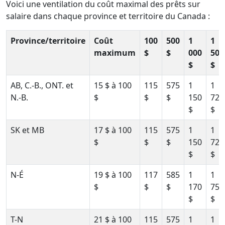
Voici une ventilation du coût maximal des prêts sur
salaire dans chaque province et territoire du Canada :
Province/territoire
Coût
100
500
1
1
maximum
$
$
000
500
$
$
AB, C.-B., ONT. et
15 $ à 100
115
575
1
1
N.-B.
$
$
$
150
725
$
$
SK et MB
17 $ à 100
115
575
1
1
$
$
$
150
725
$
$
N-É
19 $ à 100
117
585
1
1
$
$
$
170
755
$
$
T-N
21 $ à 100
115
575
1
1