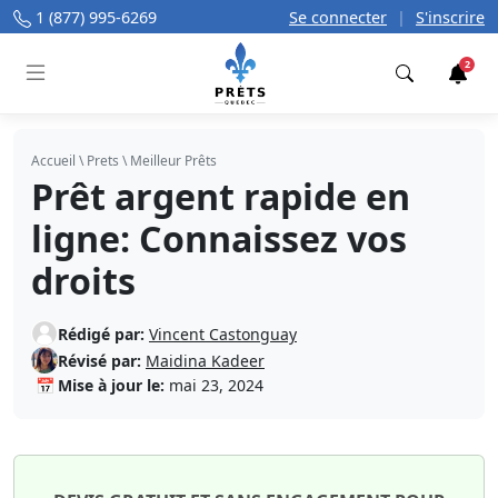
1 (877) 995-6269
Se connecter
|
S'inscrire
2
Trouver
Accueil
\
Prets
\
Meilleur Prêts
Prêt argent rapide en
ligne: Connaissez vos
droits
Rédigé par:
Vincent Castonguay
Révisé par:
Maidina Kadeer
📅
Mise à jour le:
mai 23, 2024