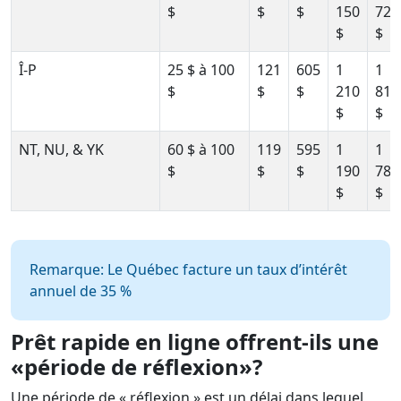
$
$
$
150
725
$
$
Î-P
25 $ à 100
121
605
1
1
$
$
$
210
815
$
$
NT, NU, & YK
60 $ à 100
119
595
1
1
$
$
$
190
785
$
$
Remarque: Le Québec facture un taux d’intérêt
annuel de 35 %
Prêt rapide en ligne offrent-ils une
«période de réflexion»?
Une période de « réflexion » est un délai dans lequel