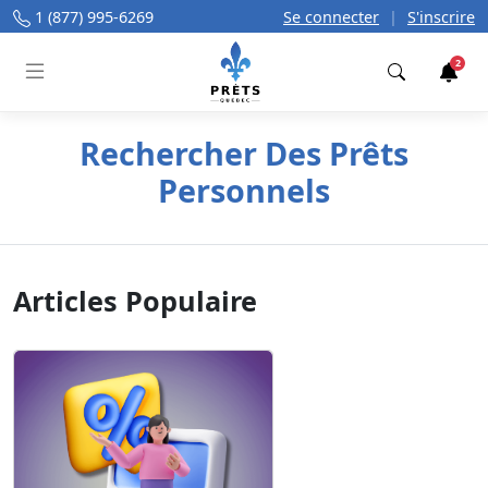
1 (877) 995-6269
Se connecter
|
S'inscrire
2
Trouver
Rechercher Des Prêts
Personnels
Articles Populaire