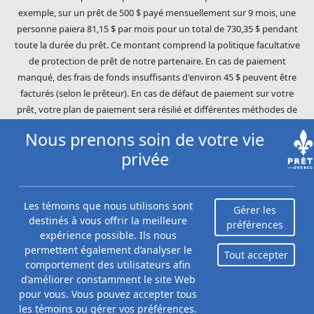
exemple, sur un prêt de 500 $ payé mensuellement sur 9 mois, une
personne paiera 81,15 $ par mois pour un total de 730,35 $ pendant
toute la durée du prêt. Ce montant comprend la politique facultative
de protection de prêt de notre partenaire. En cas de paiement
manqué, des frais de fonds insuffisants d'environ 45 $ peuvent être
facturés (selon le prêteur). En cas de défaut de paiement sur votre
prêt, votre plan de paiement sera résilié et différentes méthodes de
recouvrement seront utilisées pour récupérer votre solde restant. Les
Nous prenons soin de votre vie
dettes impayées seront poursuivies dans toute l'étendue de la loi. Nos
privée
prêteurs utilisent des pratiques de recouvrement équitables. Prêts
Québec (Loans Canada) n'est pas affilié à Equifax Canada Co., sa
société mère, ses filiales ou ses sociétés affiliées (collectivement,
Les témoins que nous utilisons sont
« Equifax »). Le contenu de ce site Web n'est ni révisé ni approuvé par
Gérer les
destinés à vous offrir la meilleure
Equifax. Prêts Québec (Loans Canada) est un revendeur autorisé du
préférences
expérience possible. Ils nous
Score du risque Equifax, cependant, Equifax n'approuve, ne garantit ni
permettent également d’analyser le
ne recommande aucun des produits, services ou contenus de ce site
Tout accepter
comportement des utilisateurs afin
Web. Pour plus d'informations sur Equifax, le Score du risque Equifax
Hide
d’améliorer constamment le site Web
et/ou les rapports de crédit d'Equifax, veuillez visiter le site Web
pour vous. Vous pouvez accepter tous
Prêts personnels à partir de 9,99 %
officiel d'Equifax Canada Co. à
les témoins ou gérer vos préférences.