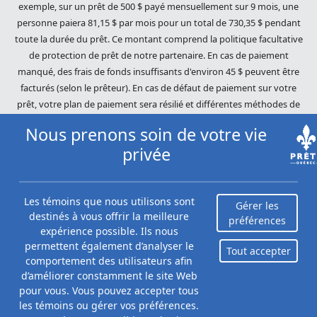
exemple, sur un prêt de 500 $ payé mensuellement sur 9 mois, une
personne paiera 81,15 $ par mois pour un total de 730,35 $ pendant
toute la durée du prêt. Ce montant comprend la politique facultative
de protection de prêt de notre partenaire. En cas de paiement
manqué, des frais de fonds insuffisants d'environ 45 $ peuvent être
facturés (selon le prêteur). En cas de défaut de paiement sur votre
prêt, votre plan de paiement sera résilié et différentes méthodes de
recouvrement seront utilisées pour récupérer votre solde restant. Les
Nous prenons soin de votre vie
dettes impayées seront poursuivies dans toute l'étendue de la loi. Nos
privée
prêteurs utilisent des pratiques de recouvrement équitables. Prêts
Québec (Loans Canada) n'est pas affilié à Equifax Canada Co., sa
société mère, ses filiales ou ses sociétés affiliées (collectivement,
Les témoins que nous utilisons sont
« Equifax »). Le contenu de ce site Web n'est ni révisé ni approuvé par
Gérer les
destinés à vous offrir la meilleure
Equifax. Prêts Québec (Loans Canada) est un revendeur autorisé du
préférences
expérience possible. Ils nous
Score du risque Equifax, cependant, Equifax n'approuve, ne garantit ni
permettent également d’analyser le
ne recommande aucun des produits, services ou contenus de ce site
Tout accepter
comportement des utilisateurs afin
Web. Pour plus d'informations sur Equifax, le Score du risque Equifax
Hide
d’améliorer constamment le site Web
et/ou les rapports de crédit d'Equifax, veuillez visiter le site Web
pour vous. Vous pouvez accepter tous
Prêts personnels à partir de 9,99 %
officiel d'Equifax Canada Co. à
les témoins ou gérer vos préférences.
https://www.consumer.equifax.ca/personnel/.