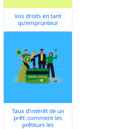
Vos droits en tant
qu'emprunteur
Taux d’intérêt de un
prêt: comment les
prêteurs les