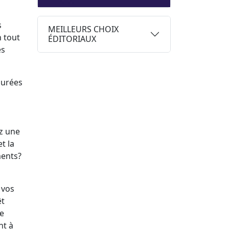
s
MEILLEURS CHOIX
n tout
ÉDITORIAUX
es
durées
ez une
t la
ments?
 vos
êt
le
nt à