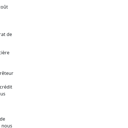
coût
rat de
cière
prêteur
crédit
ous
 de
, nous