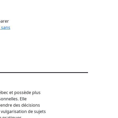
parer
 sans
uébec et possède plus
onnelles. Elle
prendre des décisions
 vulgarisation de sujets
e pratiques