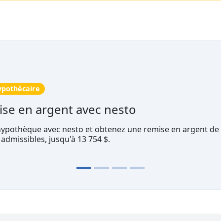
iétaires
 000 $
'à 60 000$ sur la valeur de votre maison à Fairstone.