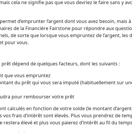
sans vérification bancaire
ansfert d'hypothèque
ais cela ne signifie pas que vous devriez le faire sans y avo
Combien puis-je payer pour 
mort ?
Annuler une carte nuit-elle à 
voiture?
côté ?
Signification d'une libération
Vérifier l'historique d'une voi
faillite
Durée de la dette dans un dos
occasion
 permet d’emprunter l’argent dont vous avez besoin, mais à
naires de la Financière Fairstone pour répondre aux questio
els, de sorte que lorsque vous empruntez de l’argent, les d
ret pour vous.
prêt dépend de quelques facteurs, dont les suivants :
ent que vous empruntez
ontant du prêt qui vous sera imputé (habituellement sur un
faudra pour rembourser votre prêt
ont calculés en fonction de votre solde (le montant d’argen
us vos frais d’intérêt sont élevés. Plus vous prendrez de tem
 restera élevé et plus vous paierez d’intérêt au fil du temp