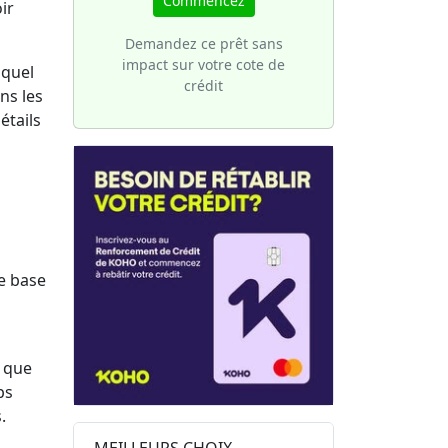
Commencez
ir
une
votre
 de
Demandez ce prêt sans
ture
sier
impact sur votre cote de
 quel
crédit
ns les
étails
e base
t que
ps
s.