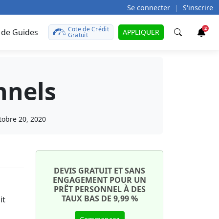
Se connecter
|
S'inscrire
Cote de Crédit
2
 de Guides
APPLIQUER
Gratuit
Trouver
nnels
t
teurs
caire
défunt
le
tobre 20, 2020
rences?
 prêt
r
t de
otre
tales
ît sur
uto
onds
DEVIS GRATUIT ET SANS
ENGAGEMENT POUR UN
on
PRÊT PERSONNEL À DES
aut ?
ment
TAUX BAS DE 9,99 %
it
e
te de
ant
ma