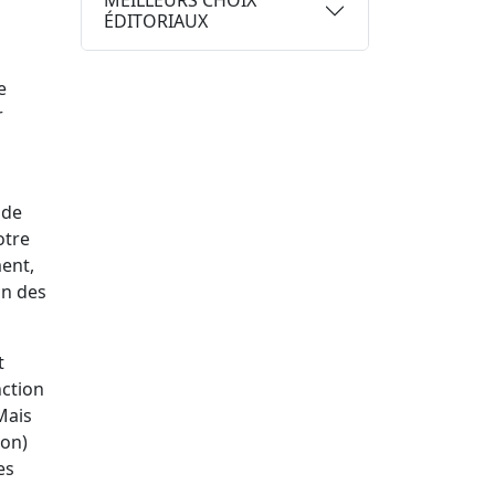
MEILLEURS CHOIX
ÉDITORIAUX
e
r
 de
otre
ment,
on des
t
nction
Mais
son)
es