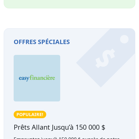
OFFRES SPÉCIALES
POPULAIRE!
Offre de p
Prêts Allant Jusqu’à 150 000 $
1% de re