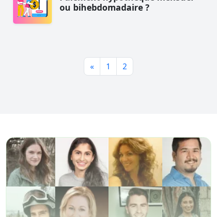
ou bihebdomadaire ?
«
1
2