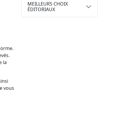
MEILLEURS CHOIX
ÉDITORIAUX
norme.
evés.
e la
insi
ue vous