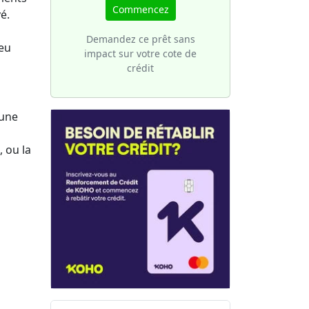
une
votre
Commencez
é.
 de
ture
sier
Demandez ce prêt sans
peu
impact sur votre cote de
crédit
 une
 ou la