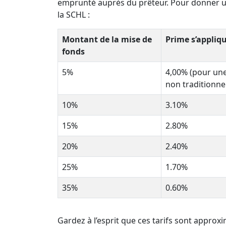
emprunté auprès du prêteur. Pour donner un
la SCHL :
Montant de la mise de
Prime s’appliq
fonds
5%
4,00% (pour une
non traditionnel
10%
3.10%
15%
2.80%
20%
2.40%
25%
1.70%
35%
0.60%
Gardez à l’esprit que ces tarifs sont approxi