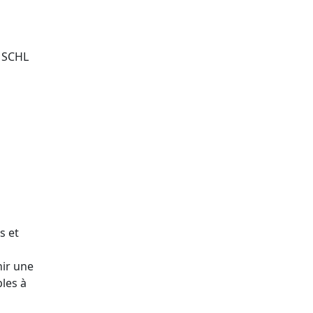
a SCHL
s et
nir une
bles à