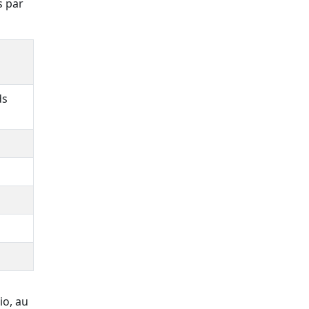
s par
ds
io, au