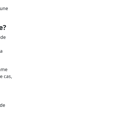
’une
se?
 de
la
omme
e cas,
 de