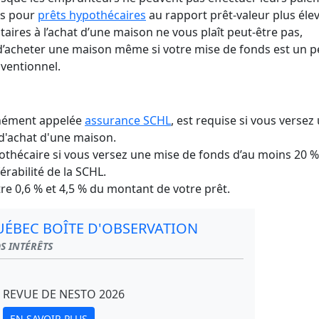
sans vérification bancaire
ansfert d'hypothèque
Combien puis-je payer pour 
mort ?
Annuler une carte nuit-elle à 
is pour
prêts hypothécaires
au rapport prêt-valeur plus élev
voiture?
côté ?
Signification d'une libération
aires à l’achat d’une maison ne vous plaît peut-être pas,
Vérifier l'historique d'une voi
faillite
Durée de la dette dans un dos
occasion
d’acheter une maison même si votre mise de fonds est un 
nventionnel.
unément appelée
assurance SCHL
, est requise si vous versez
 d'achat d'une maison.
othécaire si vous versez une mise de fonds d’au moins 20 %,
érabilité de la SCHL.
re 0,6 % et 4,5 % du montant de votre prêt.
UÉBEC BOÎTE D'OBSERVATION
OS INTÉRÊTS
REVUE DE NESTO 2026
EN SAVOIR PLUS