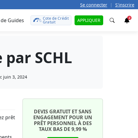
Se connecter
|
S'inscrire
Cote de Crédit
2
 de Guides
APPLIQUER
Gratuit
Trouver
e par SCHL
t
teurs
caire
défunt
le
rences?
:
juin 3, 2024
 prêt
r
t de
otre
tales
ît sur
uto
onds
DEVIS GRATUIT ET SANS
on
ez prêt
ENGAGEMENT POUR UN
aut ?
ment
PRÊT PERSONNEL À DES
e
te de
TAUX BAS DE 9,99 %
ant
ma
ments