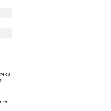
ure du
s
t en