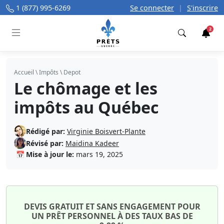
1 (877) 995-6269
Se connecter
|
S'inscrire
2
Trouver
Accueil
\
Impôts
\
Depot
Le chômage et les
impôts au Québec
Rédigé par:
Virginie Boisvert-Plante
Révisé par:
Maidina Kadeer
📅
Mise à jour le:
mars 19, 2025
DEVIS GRATUIT ET SANS ENGAGEMENT POUR
UN PRÊT PERSONNEL À DES TAUX BAS DE