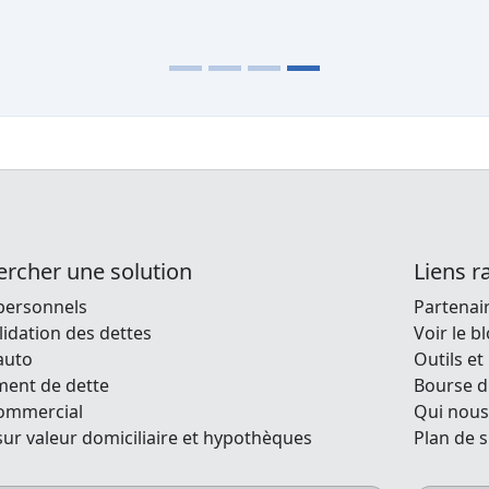
rcher une solution
Liens r
personnels
Partenai
idation des dettes
Voir le b
auto
Outils et
ment de dette
Bourse d
commercial
Qui nou
sur valeur domiciliaire et hypothèques
Plan de s