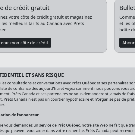
e de crédit gratuit
Bullet
nez votre côte de crédit gratuit et magasinez
Commenc
 les meilleurs tarifs au Canada avec Prets
et les 
ec.
boîte d
enir mon côte de crédit
Abonn
IDENTIEL ET SANS RISQUE
 les consultations et conversations avec Prêts Québec et ses partenaires sont
liste de confiance dès aujourd'hui et voyez comment nous pouvons vous aider
ment. Prêts Canada et ses partenaires ne vous demanderont jamais de frais
t. Prêts Canada n'est pas un courtier hypothécaire et n'organise pas de prêt
er.
gation de l'annonceur
e vous demandez un service de Prêt Québec, notre site Web ne fait que tra
iés qui peuvent vous aider dans votre recherche. Prêts Canada peut recevoi