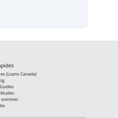
apides
res (Loans Canada)
log
 Guides
'études
s sommes
ite