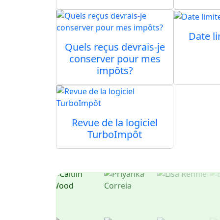
Prêts 
Le tr
Date l
Quels reçus devrais-je
conserver pour mes
impôts?
Revue de la logiciel
TurboImpôt