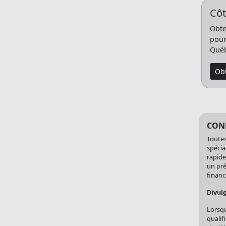
Côt
Obte
pour
Québ
Obt
CONF
Toutes
spécia
rapide
un prê
financi
Divul
Lorsqu
qualif