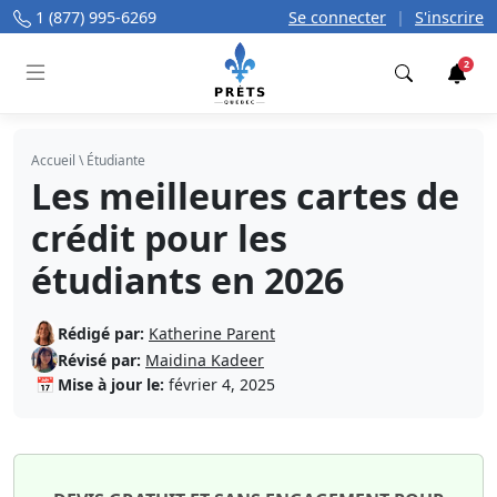
1 (877) 995-6269
Se connecter
|
S'inscrire
2
Trouver
Accueil
\
Étudiante
Les meilleures cartes de
crédit pour les
étudiants en 2026
Rédigé par:
Katherine Parent
Révisé par:
Maidina Kadeer
📅
Mise à jour le:
février 4, 2025