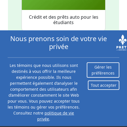
Crédit et des prêts auto pour les
étudiants
Nous prenons soin de votre vie
privée
Que doit-on regarder pour choisir
la meilleure carte de crédit pour
Les témoins que nous utilisons sont
étudiant?
Gérer les
destinés à vous offrir la meilleure
préférences
expérience possible. Ils nous
La meilleure carte de crédit pour étudiants au Canada
permettent également d’analyser le
dépend de la manière dont la carte est adaptée. Voici
Tout accepter
comportement des utilisateurs afin
quelques facteurs importants à considérer avant de
d’améliorer constamment le site Web
faire votre choix :
pour vous. Vous pouvez accepter tous
les témoins ou gérer vos préférences.
Frais annuels
Consultez notre
politique de vie
Évidemment, plus les frais annuels sont bas, mieux
privée
.
c'est. La seule fois où des frais annuels peuvent en