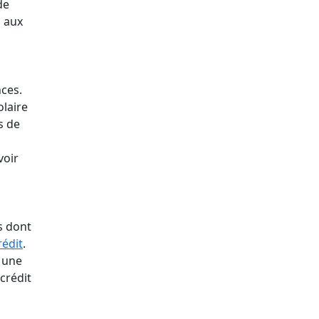
de
s aux
nces.
olaire
s de
voir
s dont
rédit
.
r une
 crédit