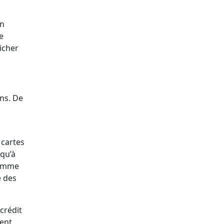
en
e
icher
ns. De
 cartes
squ’à
comme
e des
 crédit
vent