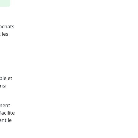
 achats
 les
ple et
nsi
ement
acilite
ent le