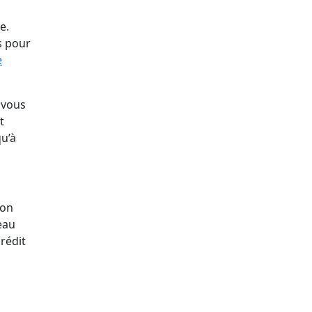
e.
s pour
e
 vous
t
u’à
son
eau
rédit