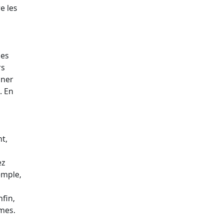
e les
des
rs
iner
. En
t,
ez
emple,
fin,
ormes.