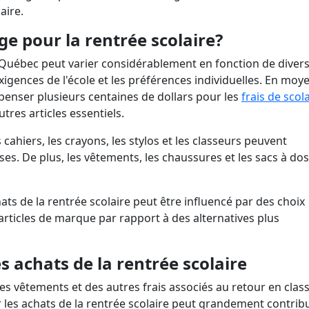
sans vérification bancaire
ansfert d'hypothèque
Combien puis-je payer pour 
mort ?
Annuler une carte nuit-elle à 
caire.
voiture?
côté ?
Signification d'une libération
Vérifier l'historique d'une voi
e pour la rentrée scolaire?
faillite
Durée de la dette dans un dos
occasion
u Québec peut varier considérablement en fonction de diver
 exigences de l'école et les préférences individuelles. En moy
enser plusieurs centaines de dollars pour les
frais de scola
utres articles essentiels.
cahiers, les crayons, les stylos et les classeurs peuvent
s. De plus, les vêtements, les chaussures et les sacs à dos
ats de la rentrée scolaire peut être influencé par des choix
rticles de marque par rapport à des alternatives plus
 achats de la rentrée scolaire
es vêtements et des autres frais associés au retour en class
les achats de la rentrée scolaire peut grandement contrib