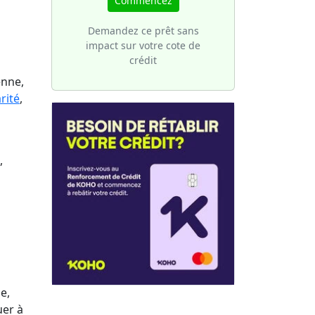
Commencez
une
votre
 de
Demandez ce prêt sans
ture
sier
impact sur votre cote de
crédit
s
enne,
rité
,
,
e,
uer à