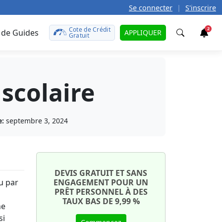
Se connecter
|
S'inscrire
Cote de Crédit
2
 de Guides
APPLIQUER
Gratuit
Trouver
scolaire
t
teurs
caire
défunt
le
e:
septembre 3, 2024
rences?
 prêt
r
t de
otre
tales
ît sur
uto
onds
DEVIS GRATUIT ET SANS
u par
ENGAGEMENT POUR UN
on
PRÊT PERSONNEL À DES
aut ?
ment
TAUX BAS DE 9,99 %
ne
e
te de
ant
si
ma