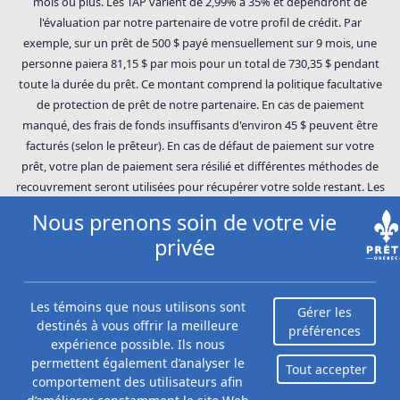
mois ou plus. Les TAP varient de 2,99% à 35% et dépendront de
l'évaluation par notre partenaire de votre profil de crédit. Par
exemple, sur un prêt de 500 $ payé mensuellement sur 9 mois, une
personne paiera 81,15 $ par mois pour un total de 730,35 $ pendant
toute la durée du prêt. Ce montant comprend la politique facultative
de protection de prêt de notre partenaire. En cas de paiement
manqué, des frais de fonds insuffisants d'environ 45 $ peuvent être
facturés (selon le prêteur). En cas de défaut de paiement sur votre
prêt, votre plan de paiement sera résilié et différentes méthodes de
recouvrement seront utilisées pour récupérer votre solde restant. Les
dettes impayées seront poursuivies dans toute l'étendue de la loi. Nos
Nous prenons soin de votre vie
prêteurs utilisent des pratiques de recouvrement équitables. Prêts
privée
Québec (Loans Canada) n'est pas affilié à Equifax Canada Co., sa
société mère, ses filiales ou ses sociétés affiliées (collectivement,
« Equifax »). Le contenu de ce site Web n'est ni révisé ni approuvé par
Les témoins que nous utilisons sont
Equifax. Prêts Québec (Loans Canada) est un revendeur autorisé du
Gérer les
destinés à vous offrir la meilleure
préférences
Score du risque Equifax, cependant, Equifax n'approuve, ne garantit ni
expérience possible. Ils nous
ne recommande aucun des produits, services ou contenus de ce site
permettent également d’analyser le
Tout accepter
Web. Pour plus d'informations sur Equifax, le Score du risque Equifax
comportement des utilisateurs afin
et/ou les rapports de crédit d'Equifax, veuillez visiter le site Web
Hide