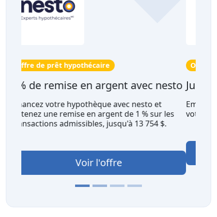
Offre aux propriétaires
esto
Jusqu'à 60 000 $
Empruntez jusqu'à 60 000$ sur la valeur de
 les
votre maison à Fairstone.
$.
Voir l'offre