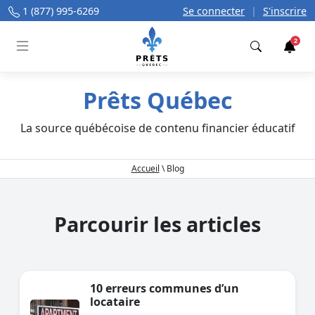
1 (877) 995-6269
Se connecter
|
S'inscrire
2
Trouver
Prêts Québec
La source québécoise de contenu financier éducatif
Accueil
\
Blog
Parcourir les articles
10 erreurs communes d’un
locataire