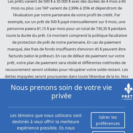
Les prêts varient de 500 $ à 35 000 $ avec des durées de 4 mois à 60
mois ou plus. Les TAP varient de 2,99% à 35% et dépendront de
l'évaluation par notre partenaire de votre profil de crédit. Par
exemple, sur un prêt de 500 $ payé mensuellement sur 9 mois, une
personne paiera 81,15 $ par mois pour un total de 730,35 $ pendant
toute la durée du prêt. Ce montant comprend la politique facultative
de protection de prêt de notre partenaire. En cas de paiement
manqué, des frais de fonds insuffisants d'environ 45 $ peuvent être
facturés (selon le prêteur). En cas de défaut de paiement sur votre
prêt, votre plan de paiement sera résilié et différentes méthodes de
recouvrement seront utilisées pour récupérer votre solde restant. Les
dettes impayées seront poursuivies dans toute l'étendue de la loi. Nos
prêteurs utilisent des pratiques de recouvrement équitables. Prêts
Nous prenons soin de votre vie
Québec (Loans Canada) n'est pas affilié à Equifax Canada Co., sa
privée
société mère, ses filiales ou ses sociétés affiliées (collectivement,
« Equifax »). Le contenu de ce site Web n'est ni révisé ni approuvé par
Equifax. Prêts Québec (Loans Canada) est un revendeur autorisé du
Les témoins que nous utilisons sont
Gérer les
Score du risque Equifax, cependant, Equifax n'approuve, ne garantit ni
destinés à vous offrir la meilleure
préférences
ne recommande aucun des produits, services ou contenus de ce site
expérience possible. Ils nous
Web. Pour plus d'informations sur Equifax, le Score du risque Equifax