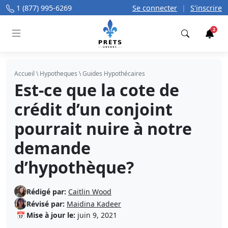
1 (877) 995-6269
Se connecter
|
S'inscrire
2
Trouver
Accueil
\
Hypotheques
\
Guides Hypothécaires
Est-ce que la cote de
crédit d’un conjoint
pourrait nuire à notre
demande
d’hypothèque?
Rédigé par:
Caitlin Wood
Révisé par:
Maidina Kadeer
📅
Mise à jour le:
juin 9, 2021