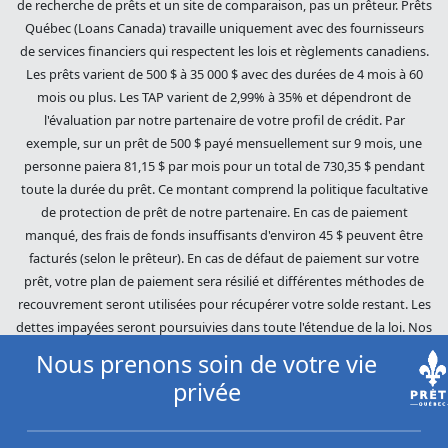
de recherche de prêts et un site de comparaison, pas un prêteur. Prêts
Québec (Loans Canada) travaille uniquement avec des fournisseurs
de services financiers qui respectent les lois et règlements canadiens.
Les prêts varient de 500 $ à 35 000 $ avec des durées de 4 mois à 60
mois ou plus. Les TAP varient de 2,99% à 35% et dépendront de
l'évaluation par notre partenaire de votre profil de crédit. Par
exemple, sur un prêt de 500 $ payé mensuellement sur 9 mois, une
personne paiera 81,15 $ par mois pour un total de 730,35 $ pendant
toute la durée du prêt. Ce montant comprend la politique facultative
de protection de prêt de notre partenaire. En cas de paiement
manqué, des frais de fonds insuffisants d'environ 45 $ peuvent être
facturés (selon le prêteur). En cas de défaut de paiement sur votre
prêt, votre plan de paiement sera résilié et différentes méthodes de
recouvrement seront utilisées pour récupérer votre solde restant. Les
dettes impayées seront poursuivies dans toute l'étendue de la loi. Nos
prêteurs utilisent des pratiques de recouvrement équitables. Prêts
Nous prenons soin de votre vie
Québec (Loans Canada) n'est pas affilié à Equifax Canada Co., sa
privée
société mère, ses filiales ou ses sociétés affiliées (collectivement,
« Equifax »). Le contenu de ce site Web n'est ni révisé ni approuvé par
Equifax. Prêts Québec (Loans Canada) est un revendeur autorisé du