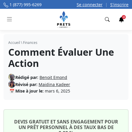
1 (877) 995-6269
Se connecter
|
S'inscrire
2
Trouver
Accueil
\
Finances
Comment Évaluer Une
Action
Rédigé par:
Benoit Emond
Révisé par:
Maidina Kadeer
📅
Mise à jour le:
mars 6, 2025
DEVIS GRATUIT ET SANS ENGAGEMENT POUR
UN PRÊT PERSONNEL À DES TAUX BAS DE