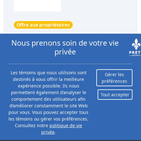
Offre aux propriétaires
Jusqu'à 60 000 $
Nous prenons soin de votre vie
privée
Empruntez jusqu'à 60 000$ sur la valeur de
votre maison à Fairstone.
Les témoins que nous utilisons sont
Gérer les
destinés à vous offrir la meilleure
Voir l'offre
préférences
expérience possible. Ils nous
permettent également d’analyser le
Tout accepter
comportement des utilisateurs afin
d’améliorer constamment le site Web
pour vous. Vous pouvez accepter tous
les témoins ou gérer vos préférences.
Consultez notre
politique de vie
privée
.