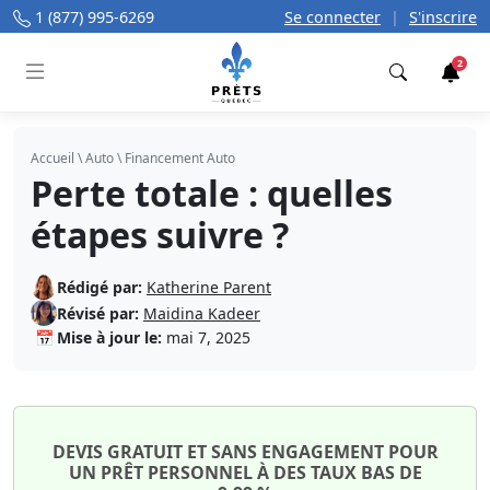
1 (877) 995-6269
Se connecter
|
S'inscrire
2
Trouver
Accueil
\
Auto
\
Financement Auto
Perte totale : quelles
étapes suivre ?
Rédigé par:
Katherine Parent
Révisé par:
Maidina Kadeer
📅
Mise à jour le:
mai 7, 2025
DEVIS GRATUIT ET SANS ENGAGEMENT POUR
UN PRÊT PERSONNEL À DES TAUX BAS DE