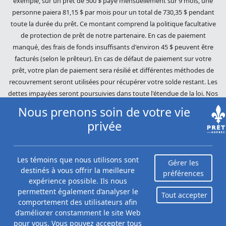
exemple, sur un prêt de 500 $ payé mensuellement sur 9 mois, une
personne paiera 81,15 $ par mois pour un total de 730,35 $ pendant
toute la durée du prêt. Ce montant comprend la politique facultative
de protection de prêt de notre partenaire. En cas de paiement
manqué, des frais de fonds insuffisants d'environ 45 $ peuvent être
facturés (selon le prêteur). En cas de défaut de paiement sur votre
prêt, votre plan de paiement sera résilié et différentes méthodes de
recouvrement seront utilisées pour récupérer votre solde restant. Les
dettes impayées seront poursuivies dans toute l'étendue de la loi. Nos
prêteurs utilisent des pratiques de recouvrement équitables. Prêts
Nous prenons soin de votre vie
Québec (Loans Canada) n'est pas affilié à Equifax Canada Co., sa
privée
société mère, ses filiales ou ses sociétés affiliées (collectivement,
« Equifax »). Le contenu de ce site Web n'est ni révisé ni approuvé par
Equifax. Prêts Québec (Loans Canada) est un revendeur autorisé du
Les témoins que nous utilisons sont
Gérer les
Score du risque Equifax, cependant, Equifax n'approuve, ne garantit ni
destinés à vous offrir la meilleure
préférences
ne recommande aucun des produits, services ou contenus de ce site
expérience possible. Ils nous
Web. Pour plus d'informations sur Equifax, le Score du risque Equifax
permettent également d’analyser le
Tout accepter
et/ou les rapports de crédit d'Equifax, veuillez visiter le site Web
comportement des utilisateurs afin
officiel d'Equifax Canada Co. à
d’améliorer constamment le site Web
https://www.consumer.equifax.ca/personnel/.
pour vous. Vous pouvez accepter tous