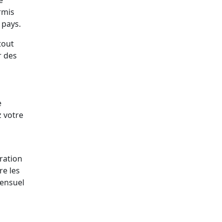
e
rmis
e pays.
tout
r des
e
z votre
ration
re les
mensuel