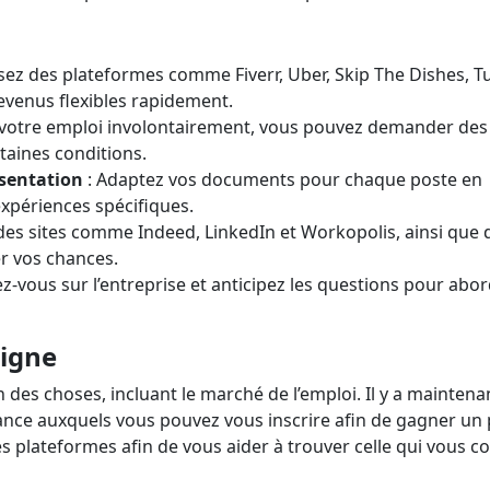
sans vérification bancaire
ansfert d'hypothèque
Combien puis-je payer pour 
mort ?
Annuler une carte nuit-elle à 
voiture?
côté ?
Signification d'une libération
Vérifier l'historique d'une voi
faillite
Durée de la dette dans un dos
occasion
isez des plateformes comme Fiverr, Uber, Skip The Dishes, T
evenus flexibles rapidement.
u votre emploi involontairement, vous pouvez demander des
aines conditions.
ésentation
: Adaptez vos documents pour chaque poste en
xpériences spécifiques.
 des sites comme Indeed, LinkedIn et Workopolis, ainsi que 
r vos chances.
z-vous sur l’entreprise et anticipez les questions pour abo
ligne
des choses, incluant le marché de l’emploi. Il y a maintena
elance auxquels vous pouvez vous inscrire afin de gagner un
s plateformes afin de vous aider à trouver celle qui vous c