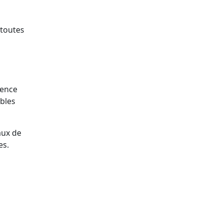
 toutes
rence
bles
aux de
es.