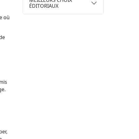
MEILLEURS CHOIX
ÉDITORIAUX
ce où
 de
rmis
ge.
ber,