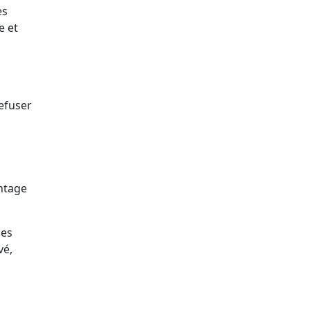
es
e et
refuser
ontage
des
vé,