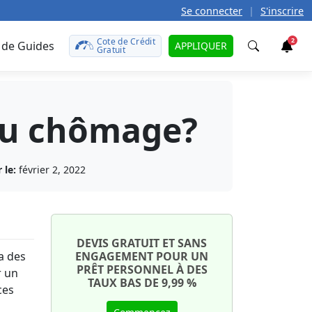
Se connecter
|
S'inscrire
Cote de Crédit
2
 de Guides
APPLIQUER
Gratuit
Trouver
au chômage?
t
teurs
caire
défunt
le
 le:
février 2, 2022
rences?
 prêt
r
t de
otre
tales
ît sur
uto
onds
DEVIS GRATUIT ET SANS
a des
ENGAGEMENT POUR UN
on
PRÊT PERSONNEL À DES
aut ?
ment
r un
TAUX BAS DE 9,99 %
ces
e
te de
ant
ma