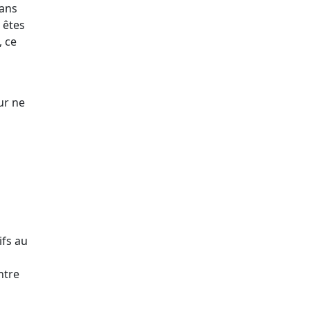
sans
 êtes
, ce
ur ne
ifs au
ntre