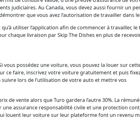
permis de conduire valide, d’une preuve d’assurance de votr
dents judiciaires. Au Canada, vous devez aussi fournir un pe
démontrer que vous avez l’autorisation de travailler dans l
u’à utiliser l’application afin de commencer à travailler, le 
our chaque livraison par Skip The Dishes en plus de recevoi
i vous possédez une voiture, vous pouvez la louer sur cett
ur ce faire, inscrivez votre voiture gratuitement et puis fixe
 suivre lors de l’utilisation de votre auto et mettre vos
rix de vente alors que Turo gardera l’autre 30%. La rémuné
r une assurance responsabilité civile et une protection cont
i louent leur voiture sur leur plateforme font un revenu 