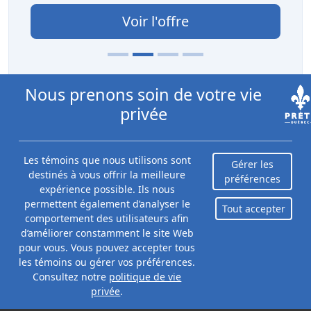
Voir l'offre
Nous prenons soin de votre vie
privée
Plus de nos spécialiste
Les témoins que nous utilisons sont
Gérer les
destinés à vous offrir la meilleure
préférences
expérience possible. Ils nous
permettent également d’analyser le
Tout accepter
comportement des utilisateurs afin
Prêt de congé de maternité au
d’améliorer constamment le site Web
Québec
pour vous. Vous pouvez accepter tous
Par Priya Correia
les témoins ou gérer vos préférences.
Mise à jour le août 7, 2026
Consultez notre
politique de vie
privée
.
Un prêt pour congé de maternité est parfait
de compléter vos revenus. Assurer d'avoir