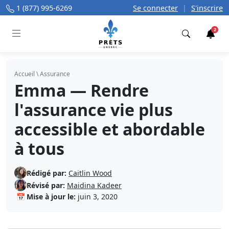
1 (877) 995-6269
Se connecter
|
S'inscrire
2
Trouver
Accueil
\
Assurance
Emma — Rendre
l'assurance vie plus
accessible et abordable
à tous
Rédigé par:
Caitlin Wood
Révisé par:
Maidina Kadeer
📅
Mise à jour le:
juin 3, 2020