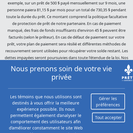
exemple, sur un prêt de 500 $ payé mensuellement sur 9 mois, une
personne paiera 81,15 $ par mois pour un total de 730,35 $ pendant
toute la durée du prêt. Ce montant comprend la politique facultative
de protection de prêt de notre partenaire. En cas de paiement
manqué, des frais de fonds insuffisants d'environ 45 $ peuvent être
facturés (selon le prêteur). En cas de défaut de paiement sur votre
prêt, votre plan de paiement sera résilié et différentes méthodes de
recouvrement seront utilisées pour récupérer votre solde restant. Les
dettes impayées seront poursuivies dans toute l'étendue de la loi. Nos
prêteurs utilisent des pratiques de recouvrement équitables. Prêts
Nous prenons soin de votre vie
Québec (Loans Canada) n'est pas affilié à Equifax Canada Co., sa
privée
société mère, ses filiales ou ses sociétés affiliées (collectivement,
« Equifax »). Le contenu de ce site Web n'est ni révisé ni approuvé par
Equifax. Prêts Québec (Loans Canada) est un revendeur autorisé du
Les témoins que nous utilisons sont
Gérer les
Score du risque Equifax, cependant, Equifax n'approuve, ne garantit ni
destinés à vous offrir la meilleure
préférences
ne recommande aucun des produits, services ou contenus de ce site
expérience possible. Ils nous
Web. Pour plus d'informations sur Equifax, le Score du risque Equifax
permettent également d’analyser le
Tout accepter
et/ou les rapports de crédit d'Equifax, veuillez visiter le site Web
comportement des utilisateurs afin
officiel d'Equifax Canada Co. à
d’améliorer constamment le site Web
https://www.consumer.equifax.ca/personnel/.