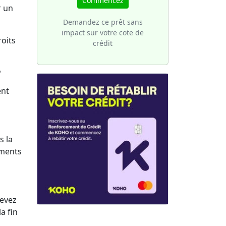
Commencez
une
votre
r un
 de
Demandez ce prêt sans
ture
sier
impact sur votre cote de
roits
crédit
?
ent
s la
ements
devez
la fin