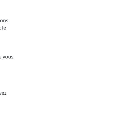
ions
 le
e vous
vez