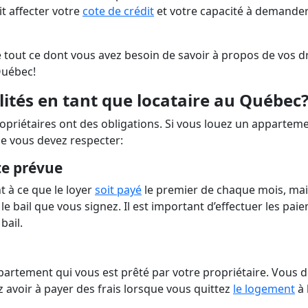
sans vérification bancaire
ansfert d'hypothèque
Combien puis-je payer pour 
mort ?
Annuler une carte nuit-elle à 
it affecter votre
cote de crédit
et votre capacité à demande
voiture?
côté ?
Signification d'une libération
Vérifier l'historique d'une voi
faillite
Durée de la dette dans un dos
occasion
e tout ce dont vous avez besoin de savoir à propos de vos d
Québec!
lités en tant que locataire au Québec
opriétaires ont des obligations. Si vous louez un appartem
que vous devez respecter:
ate prévue
 à ce que le loyer
soit payé
le premier de chaque mois, mai
e bail que vous signez. Il est important d’effectuer les pai
bail.
ppartement qui vous est prêté par votre propriétaire. Vous 
 avoir à payer des frais lorsque vous quittez
le logement
à 