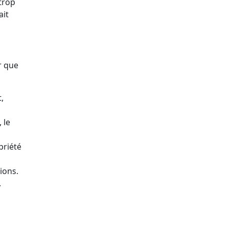
trop
ait
r que
,
 le
priété
tions.
.