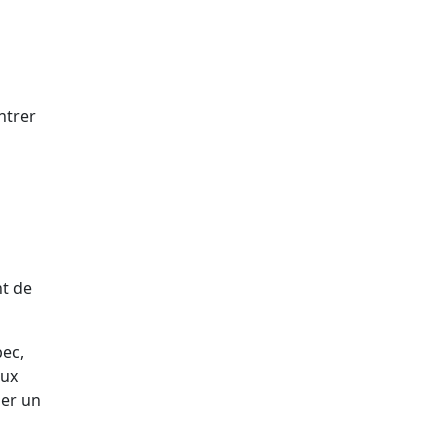
ntrer
nt de
bec,
aux
ier un