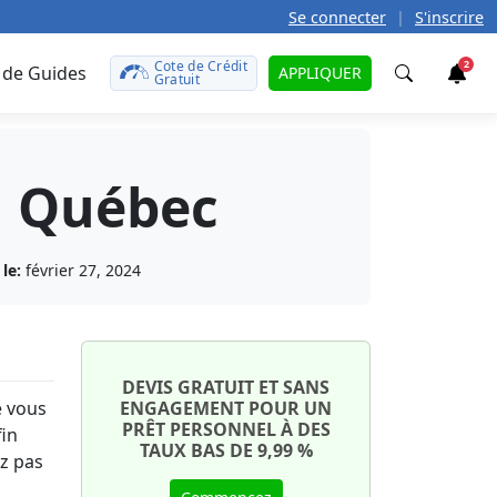
Se connecter
|
S'inscrire
Cote de Crédit
2
 de Guides
APPLIQUER
Gratuit
Trouver
au Québec
t
teurs
caire
défunt
le
le:
février 27, 2024
rences?
 prêt
r
t de
otre
tales
ît sur
uto
onds
DEVIS GRATUIT ET SANS
e vous
ENGAGEMENT POUR UN
on
PRÊT PERSONNEL À DES
aut ?
ment
fin
TAUX BAS DE 9,99 %
ez pas
e
te de
ant
ma