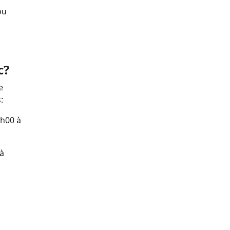
ou
ec?
e
:
3h00 à
 à