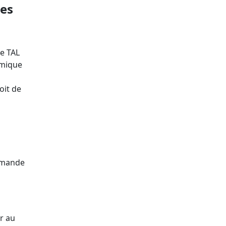
des
le TAL
omique
oit de
demande
r au