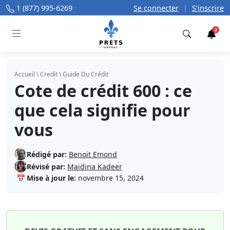
1 (877) 995-6269
Se connecter
|
S'inscrire
2
Trouver
Accueil
\
Credit
\
Guide Du Crédit
Cote de crédit 600 : ce
que cela signifie pour
vous
Rédigé par:
Benoit Emond
Révisé par:
Maidina Kadeer
📅
Mise à jour le:
novembre 15, 2024