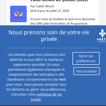
Par Caitlin Wood
Mise à jour le juillet 27, 2026
Si vous vivez au Québec et que vous éprouvez
des difficultés financières, le Programme
d’aide sociale pourrait vous aider.
Nous prenons soin de votre vie
privée
Prêt à long terme avec mauvais
crédit au Québec
Les témoins que nous utilisons sont
Par Caitlin Wood
Gérer les
destinés à vous offrir la meilleure
Mise à jour le juillet 24, 2026
préférences
expérience possible. Ils nous
Prêts garantis ou non, où les obtenir, taux
permettent également d’analyser le
Tout accepter
d'intérêt, plafond de 35 % et démarches : le
comportement des utilisateurs afin
guide complet du financement à long terme,
d’améliorer constamment le site Web
même avec mauvais ...
pour vous. Vous pouvez accepter tous
les témoins ou gérer vos préférences.
Consultez notre
politique de vie
privée
.