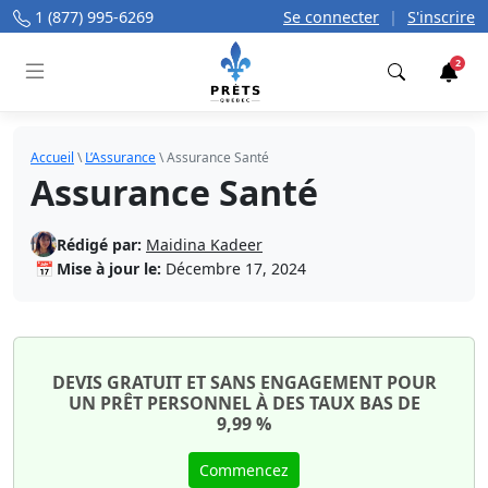
1 (877) 995-6269
Se connecter
|
S'inscrire
2
Trouver
Accueil
\
L’Assurance
\
Assurance Santé
Assurance Santé
Rédigé par:
Maidina Kadeer
📅
Mise à jour le:
Décembre 17, 2024
DEVIS GRATUIT ET SANS ENGAGEMENT POUR
UN PRÊT PERSONNEL À DES TAUX BAS DE
9,99 %
Commencez