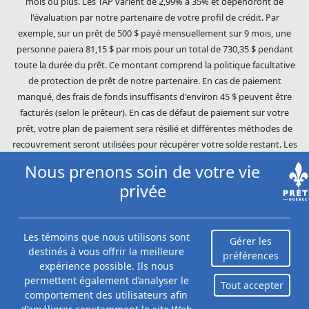
mois ou plus. Les TAP varient de 2,99% à 35% et dépendront de
l'évaluation par notre partenaire de votre profil de crédit. Par
exemple, sur un prêt de 500 $ payé mensuellement sur 9 mois, une
personne paiera 81,15 $ par mois pour un total de 730,35 $ pendant
toute la durée du prêt. Ce montant comprend la politique facultative
de protection de prêt de notre partenaire. En cas de paiement
manqué, des frais de fonds insuffisants d'environ 45 $ peuvent être
facturés (selon le prêteur). En cas de défaut de paiement sur votre
prêt, votre plan de paiement sera résilié et différentes méthodes de
recouvrement seront utilisées pour récupérer votre solde restant. Les
dettes impayées seront poursuivies dans toute l'étendue de la loi. Nos
Nous prenons soin de votre vie
prêteurs utilisent des pratiques de recouvrement équitables. Prêts
privée
Québec (Loans Canada) n'est pas affilié à Equifax Canada Co., sa
société mère, ses filiales ou ses sociétés affiliées (collectivement,
« Equifax »). Le contenu de ce site Web n'est ni révisé ni approuvé par
Les témoins que nous utilisons sont
Equifax. Prêts Québec (Loans Canada) est un revendeur autorisé du
Gérer les
destinés à vous offrir la meilleure
Score du risque Equifax, cependant, Equifax n'approuve, ne garantit ni
préférences
expérience possible. Ils nous
ne recommande aucun des produits, services ou contenus de ce site
permettent également d’analyser le
Tout accepter
Web. Pour plus d'informations sur Equifax, le Score du risque Equifax
comportement des utilisateurs afin
et/ou les rapports de crédit d'Equifax, veuillez visiter le site Web