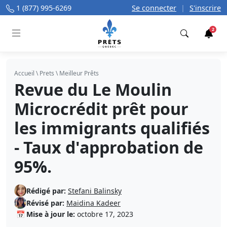
1 (877) 995-6269
Se connecter
|
S'inscrire
2
Trouver
Accueil
\
Prets
\
Meilleur Prêts
Revue du Le Moulin
Microcrédit prêt pour
les immigrants qualifiés
- Taux d'approbation de
95%.
Rédigé par:
Stefani Balinsky
Révisé par:
Maidina Kadeer
📅
Mise à jour le:
octobre 17, 2023