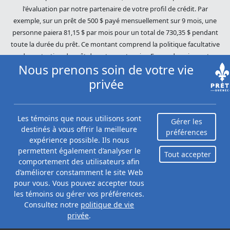
l'évaluation par notre partenaire de votre profil de crédit. Par
exemple, sur un prêt de 500 $ payé mensuellement sur 9 mois, une
personne paiera 81,15 $ par mois pour un total de 730,35 $ pendant
toute la durée du prêt. Ce montant comprend la politique facultative
de protection de prêt de notre partenaire. En cas de paiement
Nous prenons soin de votre vie
manqué, des frais de fonds insuffisants d'environ 45 $ peuvent être
facturés (selon le prêteur). En cas de défaut de paiement sur votre
privée
prêt, votre plan de paiement sera résilié et différentes méthodes de
recouvrement seront utilisées pour récupérer votre solde restant. Les
dettes impayées seront poursuivies dans toute l'étendue de la loi. Nos
Les témoins que nous utilisons sont
Gérer les
prêteurs utilisent des pratiques de recouvrement équitables. Prêts
destinés à vous offrir la meilleure
préférences
Québec (Loans Canada) n'est pas affilié à Equifax Canada Co., sa
expérience possible. Ils nous
permettent également d’analyser le
société mère, ses filiales ou ses sociétés affiliées (collectivement,
Tout accepter
comportement des utilisateurs afin
« Equifax »). Le contenu de ce site Web n'est ni révisé ni approuvé par
d’améliorer constamment le site Web
Equifax. Prêts Québec (Loans Canada) est un revendeur autorisé du
pour vous. Vous pouvez accepter tous
Score du risque Equifax, cependant, Equifax n'approuve, ne garantit ni
les témoins ou gérer vos préférences.
ne recommande aucun des produits, services ou contenus de ce site
Consultez notre
politique de vie
Web. Pour plus d'informations sur Equifax, le Score du risque Equifax
privée
.
et/ou les rapports de crédit d'Equifax, veuillez visiter le site Web