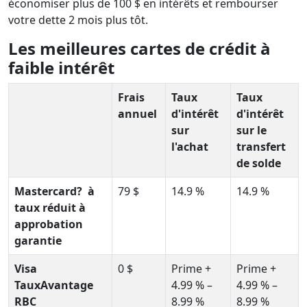
économiser plus de 100 $ en intérêts et rembourser
votre dette 2 mois plus tôt.
Les meilleures cartes de crédit à
faible intérêt
Frais
Taux
Taux
annuel
d'intérêt
d'intérêt
sur
sur le
l'achat
transfert
de solde
Mastercard? à
79 $
14.9 %
14.9 %
taux réduit à
approbation
garantie
Visa
0 $
Prime +
Prime +
TauxAvantage
4.99 % –
4.99 % –
RBC
8.99 %
8.99 %