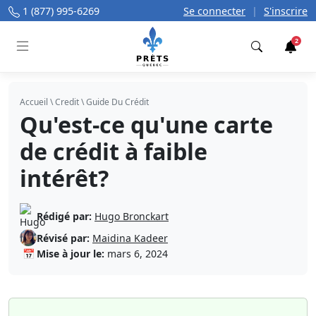
1 (877) 995-6269
Se connecter
|
S'inscrire
2
Trouver
Accueil
\
Credit
\
Guide Du Crédit
Qu'est-ce qu'une carte
de crédit à faible
intérêt?
Rédigé par:
Hugo Bronckart
Révisé par:
Maidina Kadeer
📅
Mise à jour le:
mars 6, 2024