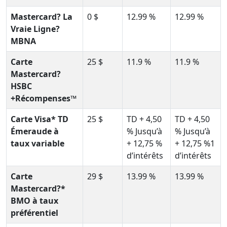
Mastercard? La
0 $
12.99 %
12.99 %
Vraie Ligne?
MBNA
Carte
25 $
11.9 %
11.9 %
Mastercard?
HSBC
+Récompenses™
Carte Visa* TD
25 $
TD + 4,50
TD + 4,50
Émeraude à
% Jusqu’à
% Jusqu’à
taux variable
+ 12,75 %
+ 12,75 %1
d’intérêts
d’intérêts
Carte
29 $
13.99 %
13.99 %
Mastercard?*
BMO à taux
préférentiel