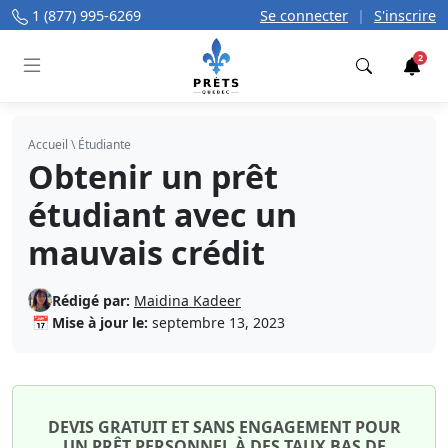
1 (877) 995-6269
Se connecter
|
S'inscrire
2
Trouver
Accueil
\
Étudiante
Obtenir un prêt
étudiant avec un
mauvais crédit
Rédigé par:
Maidina Kadeer
📅
Mise à jour le:
septembre 13, 2023
DEVIS GRATUIT ET SANS ENGAGEMENT POUR
UN PRÊT PERSONNEL À DES TAUX BAS DE