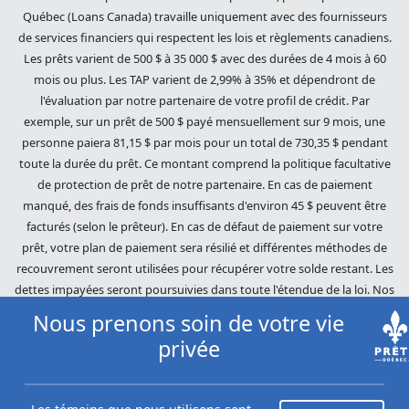
Québec (Loans Canada) travaille uniquement avec des fournisseurs
de services financiers qui respectent les lois et règlements canadiens.
Les prêts varient de 500 $ à 35 000 $ avec des durées de 4 mois à 60
mois ou plus. Les TAP varient de 2,99% à 35% et dépendront de
l'évaluation par notre partenaire de votre profil de crédit. Par
exemple, sur un prêt de 500 $ payé mensuellement sur 9 mois, une
personne paiera 81,15 $ par mois pour un total de 730,35 $ pendant
toute la durée du prêt. Ce montant comprend la politique facultative
de protection de prêt de notre partenaire. En cas de paiement
manqué, des frais de fonds insuffisants d'environ 45 $ peuvent être
facturés (selon le prêteur). En cas de défaut de paiement sur votre
prêt, votre plan de paiement sera résilié et différentes méthodes de
recouvrement seront utilisées pour récupérer votre solde restant. Les
dettes impayées seront poursuivies dans toute l'étendue de la loi. Nos
prêteurs utilisent des pratiques de recouvrement équitables. Prêts
Nous prenons soin de votre vie
Québec (Loans Canada) n'est pas affilié à Equifax Canada Co., sa
privée
société mère, ses filiales ou ses sociétés affiliées (collectivement,
« Equifax »). Le contenu de ce site Web n'est ni révisé ni approuvé par
Equifax. Prêts Québec (Loans Canada) est un revendeur autorisé du