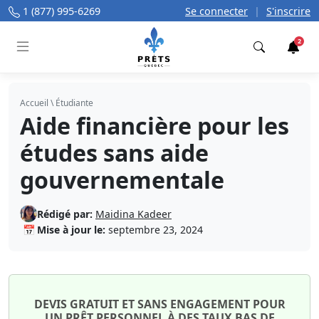
1 (877) 995-6269
Se connecter
|
S'inscrire
2
Trouver
Accueil
\
Étudiante
Aide financière pour les
études sans aide
gouvernementale
Rédigé par:
Maidina Kadeer
📅
Mise à jour le:
septembre 23, 2024
DEVIS GRATUIT ET SANS ENGAGEMENT POUR
UN PRÊT PERSONNEL À DES TAUX BAS DE